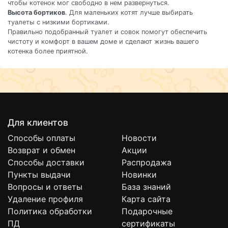
чтобы котенок мог свободно в нем развернуться.
Высота бортиков
. Для маленьких котят лучше выбирать
туалеты с низкими бортиками.
Правильно подобранный туалет и совок помогут обеспечить
чистоту и комфорт в вашем доме и сделают жизнь вашего
котенка более приятной.
Для клиентов
Способы оплаты
Новости
Возврат и обмен
Акции
Способы доставки
Распродажа
Пункты выдачи
Новинки
Вопросы и ответы
База знаний
Удаление профиля
Карта сайта
Политика обработки
Подарочные
ПД
сертификаты