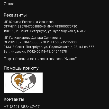
О нас
Реквизиты
ИП Юльева Екатерина Ивановна
ОГРНИП 325784700188546 ИНН 783900370730
190109, г. Санкт-Петербург, ул. Курляндская д.4 кв.7
ИП Галиаскарова Динара Салимовна
ОГРНИП 325784700385270 ИНН 560915115633
913313 Санкт-Петербург, ул. Подвойского д.28, к.1 кв 557
Вет. лицензия: Л042-00118-78/04544578
Партнёрская сеть зоотоваров "Филя"
Помощь приюту
Контакты
+7 (812) 363-47-17