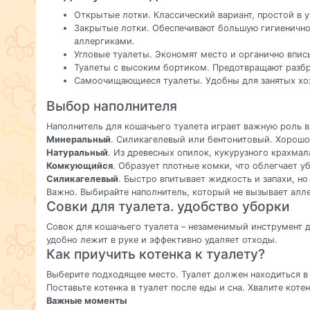
Открытые лотки. Классический вариант, простой в 
Закрытые лотки. Обеспечивают большую гигиеничнос
аллергиками.
Угловые туалеты. Экономят место и органично впис
Туалеты с высоким бортиком. Предотвращают разбр
Самоочищающиеся туалеты. Удобны для занятых хоз
Выбор наполнителя
Наполнитель для кошачьего туалета играет важную роль 
Минеральный
. Силикагелевый или бентонитовый. Хорошо
Натуральный
. Из древесных опилок, кукурузного крахма
Комкующийся
. Образует плотные комки, что облегчает у
Силикагелевый
. Быстро впитывает жидкость и запахи, н
Важно. Выбирайте наполнитель, который не вызывает алле
Совки для туалета. удобство уборки
Совок для кошачьего туалета – незаменимый инструмент 
удобно лежит в руке и эффективно удаляет отходы.
Как приучить котенка к туалету?
Выберите подходящее место. Туалет должен находиться в 
Поставьте котенка в туалет после еды и сна. Хвалите коте
Важные моменты