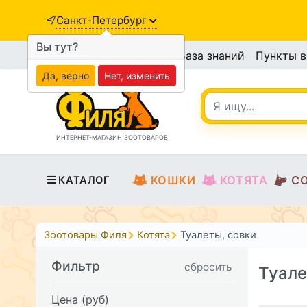
Санкт-Петербург
Вы тут?
База знаний
Пункты 
Да, верно
Нет, изменить
ИНТЕРНЕТ-МАГАЗИН ЗООТОВАРОВ
КОШКИ
КОТЯТА
С
КАТАЛОГ
Зоотовары Филя
Котята
Туалеты, совки
Фильтр
сбросить
Туале
Цена (руб)