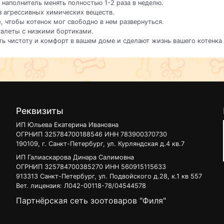
 наполнитель менять полностью 1-2 раза в неделю.
з агрессивных химических веществ.
, чтобы котенок мог свободно в нем развернуться.
уалеты с низкими бортиками.
ь чистоту и комфорт в вашем доме и сделают жизнь вашего котенка 
Реквизиты
ИП Юльева Екатерина Ивановна
ОГРНИП 325784700188546 ИНН 783900370730
190109, г. Санкт-Петербург, ул. Курляндская д.4 кв.7
ИП Галиаскарова Динара Салимовна
ОГРНИП 325784700385270 ИНН 560915115633
913313 Санкт-Петербург, ул. Подвойского д.28, к.1 кв 557
Вет. лицензия: Л042-00118-78/04544578
Партнёрская сеть зоотоваров "Филя"