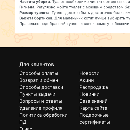
Частота уборки
. Туалет необходимо чистить ежедневно, а
Гигиена
. Регулярно мойте туалет с моющим средством бе
Размер туалета
. Туалет должен быть достаточно большим
Высота бортиков
. Для маленьких котят лучше выбирать т
Правильно подобранный туалет и совок помогут обеспечит
Для клиентов
Способы оплаты
Новости
Возврат и обмен
Акции
Способы доставки
Распродажа
Пункты выдачи
Новинки
Вопросы и ответы
База знаний
Удаление профиля
Карта сайта
Политика обработки
Подарочные
ПД
сертификаты
О нас