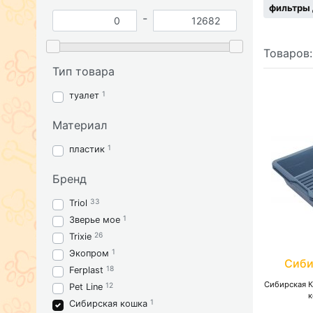
фильтры 
-
Товаров
Тип товара
1
туалет
Материал
1
пластик
Бренд
33
Triol
1
Зверье мое
26
Trixie
1
Экопром
Сиби
18
Ferplast
Сибирская К
12
Pet Line
к
1
Сибирская кошка