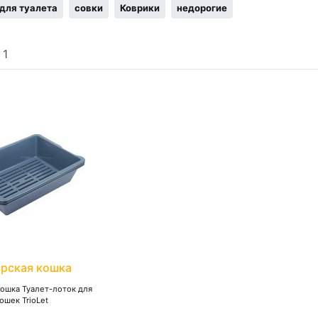
для туалета
совки
Коврики
недорогие
:
1
рская кошка
ошка Туалет-лоток для
ошек TrioLet