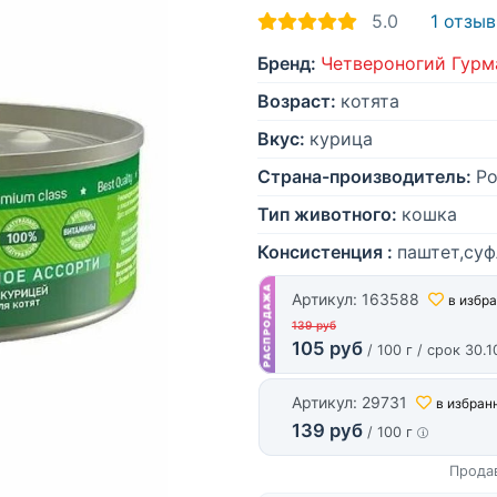
5.0
1 отзыв
Бренд:
Четвероногий Гурм
Возраст:
котята
Вкус:
курица
Страна-производитель:
Ро
Тип животного:
кошка
Консистенция :
паштет,суф
Артикул: 163588
в избр
139 руб
105 руб
/ 100 г / срок 30.
Артикул: 29731
в избран
139 руб
/ 100 г
Прода