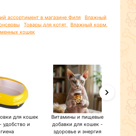
ий ассортимент в магазине Филя
Влажный
консервы
Товары для котят
Влажный корм,
еменных кошек
совки для кошек
Витамины и пищевые
Игр
- удобство и
добавки для кошек -
игиена
здоровье и энергия