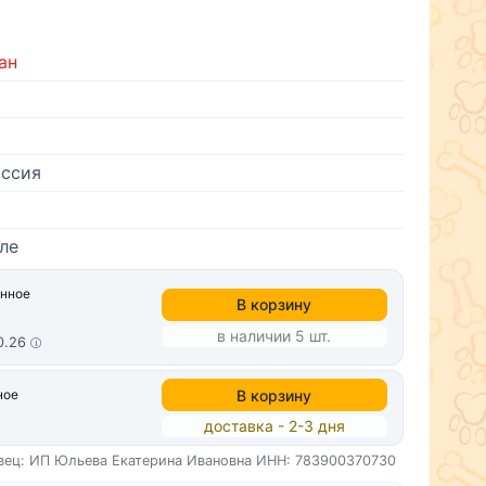
ан
ссия
ле
анное
В корзину
в наличии 5 шт.
10.26
В корзину
ное
доставка - 2-3 дня
вец: ИП Юльева Екатерина Ивановна
ИНН: 783900370730