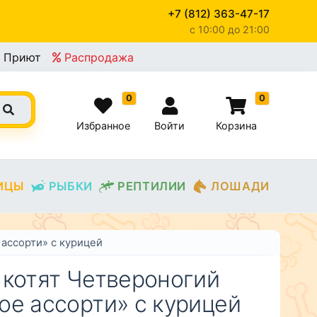
+7 (812) 363-47-17
c 10:00 до 21:00
×
Приют
Распродажа
0
0
Избранное
Войти
Корзина
ИЦЫ
РЫБКИ
РЕПТИЛИИ
ЛОШАДИ
ассорти» с курицей
 котят Четвероногий
ое ассорти» с курицей