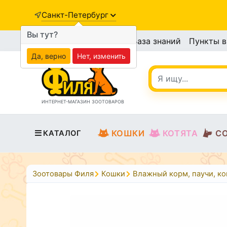
Санкт-Петербург
Вы тут?
База знаний
Пункты 
Да, верно
Нет, изменить
ИНТЕРНЕТ-МАГАЗИН ЗООТОВАРОВ
КОШКИ
КОТЯТА
С
КАТАЛОГ
Зоотовары Филя
Кошки
Влажный корм, паучи, к