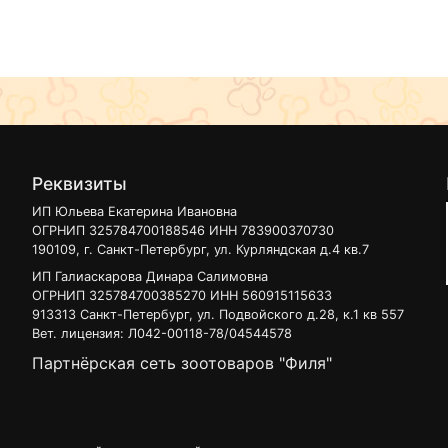
Реквизиты
ИП Юльева Екатерина Ивановна
ОГРНИП 325784700188546 ИНН 783900370730
190109, г. Санкт-Петербург, ул. Курляндская д.4 кв.7
ИП Галиаскарова Динара Салимовна
ОГРНИП 325784700385270 ИНН 560915115633
913313 Санкт-Петербург, ул. Подвойского д.28, к.1 кв 557
Вет. лицензия: Л042-00118-78/04544578
Партнёрская сеть зоотоваров "Филя"