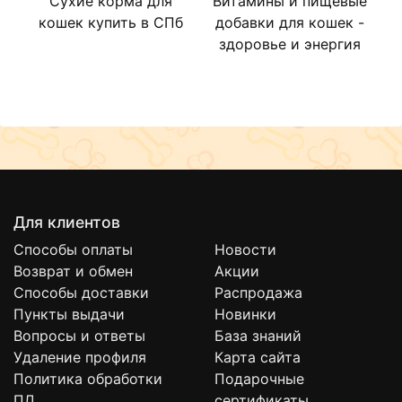
Сухие корма для
Витамины и пищевые
Л
кошек купить в СПб
добавки для кошек -
здоровье и энергия
Для клиентов
Способы оплаты
Новости
Возврат и обмен
Акции
Способы доставки
Распродажа
Пункты выдачи
Новинки
Вопросы и ответы
База знаний
Удаление профиля
Карта сайта
Политика обработки
Подарочные
ПД
сертификаты