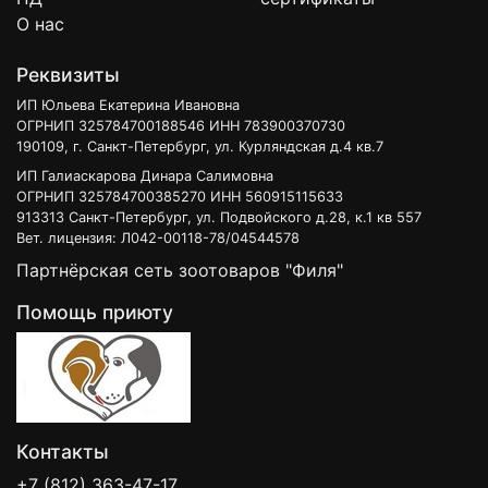
О нас
Реквизиты
ИП Юльева Екатерина Ивановна
ОГРНИП 325784700188546 ИНН 783900370730
190109, г. Санкт-Петербург, ул. Курляндская д.4 кв.7
ИП Галиаскарова Динара Салимовна
ОГРНИП 325784700385270 ИНН 560915115633
913313 Санкт-Петербург, ул. Подвойского д.28, к.1 кв 557
Вет. лицензия: Л042-00118-78/04544578
Партнёрская сеть зоотоваров "Филя"
Помощь приюту
Контакты
+7 (812) 363-47-17