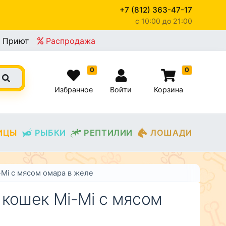
+7 (812) 363-47-17
c 10:00 до 21:00
×
Приют
Распродажа
0
0
Избранное
Войти
Корзина
ИЦЫ
РЫБКИ
РЕПТИЛИИ
ЛОШАДИ
Mi с мясом омара в желе
 кошек Mi-Mi с мясом