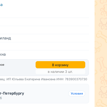
ва
)
иланд
кна
В корзину
ное
в наличии 3 шт.
вец: ИП Юльева Екатерина Ивановна
ИНН: 783900370730
т-Петербургу
Условия
уб