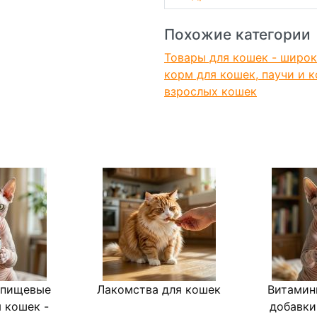
Хранить при температуре от
Похожие категории
75%. Срок годности 36 меся
После вскрытия использоват
Товары для кошек - широк
корм для кошек, паучи и 
взрослых кошек
 пищевые
Лакомства для кошек
Витамин
 кошек -
добавки