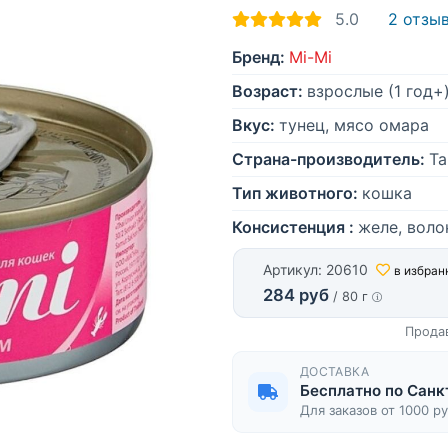
5.0
2 отзы
Бренд:
Mi-Mi
Возраст:
взрослые (1 год+
Вкус:
тунец, мясо омара
Страна-производитель:
Та
Тип животного:
кошка
Консистенция :
желе, воло
Артикул: 20610
в избран
284 руб
/ 80 г
Прода
ДОСТАВКА
Бесплатно по Санк
Для заказов от 1000 р