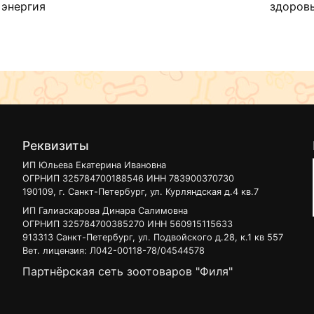
 энергия
здоровь
Реквизиты
ИП Юльева Екатерина Ивановна
ОГРНИП 325784700188546 ИНН 783900370730
190109, г. Санкт-Петербург, ул. Курляндская д.4 кв.7
ИП Галиаскарова Динара Салимовна
ОГРНИП 325784700385270 ИНН 560915115633
913313 Санкт-Петербург, ул. Подвойского д.28, к.1 кв 557
Вет. лицензия: Л042-00118-78/04544578
Партнёрская сеть зоотоваров "Филя"