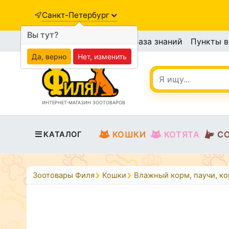
Санкт-Петербург
Вы тут?
База знаний
Пункты 
Да, верно
Нет, изменить
ИНТЕРНЕТ-МАГАЗИН ЗООТОВАРОВ
КОШКИ
КОТЯТА
С
КАТАЛОГ
Зоотовары Филя
Кошки
Влажный корм, паучи, к