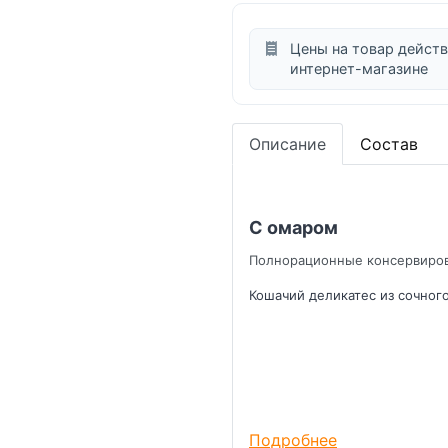
Цены на товар действ
интернет-магазине
Описание
Состав
С омаром
Полнорационные консервирова
Кошачий деликатес из сочного
Подробнее
Условия хранения: