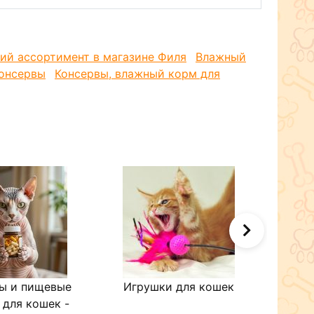
 0°C до +15°C и относительной влажности не более
цев. Открытую упаковку хранить в холодильнике.
ь в течение 24 часов.
ий ассортимент в магазине Филя
Влажный
консервы
Консервы, влажный корм для
ы и пищевые
Игрушки для кошек
Кол
 для кошек -