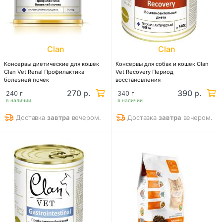
Clan
Clan
Консервы диетические для кошек
Консервы для собак и кошек Clan
Clan Vet Renal Профилактика
Vet Recovery Период
болезней почек
восстановления
270 р.
390 р.
240 г
340 г
в наличии
в наличии
Доставка
завтра
вечером.
Доставка
завтра
вечером.