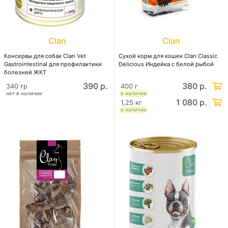
Clan
Clan
Консервы для собак Clan Vet
Сухой корм для кошек Clan Classic
Gastrointestinal для профилактики
Delicious Индейка с белой рыбой
болезней ЖКТ
390 р.
380 р.
340 гр
400 г
нет в наличии
в наличии
1 080 р.
1,25 кг
в наличии