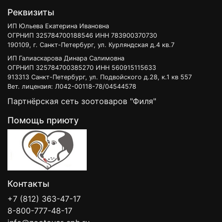
Реквизиты
ИП Юльева Екатерина Ивановна
ОГРНИП 325784700188546 ИНН 783900370730
190109, г. Санкт-Петербург, ул. Курляндская д.4 кв.7
ИП Галиаскарова Динара Салимовна
ОГРНИП 325784700385270 ИНН 560915115633
913313 Санкт-Петербург, ул. Подвойского д.28, к.1 кв 557
Вет. лицензия: Л042-00118-78/04544578
Партнёрская сеть зоотоваров "Филя"
Помощь приюту
Контакты
+7 (812) 363-47-17
8-800-777-48-17