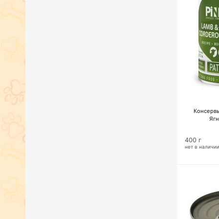
Консервы
Ягн
400 г
нет в наличи