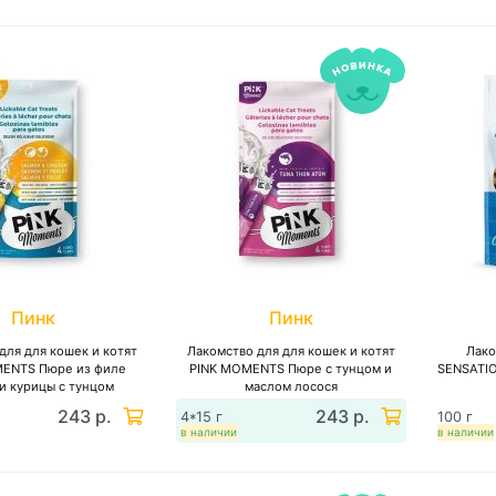
Пинк
Пинк
для для кошек и котят
Лакомство для для кошек и котят
Лако
MENTS Пюре из филе
PINK MOMENTS Пюре с тунцом и
SENSATI
и курицы с тунцом
маслом лосося
243 р.
243 р.
4*15 г
100 г
в наличии
в наличии