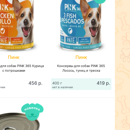
Пинк
Пинк
для собак PINK 365 Курица
Консервы для собак PINK 365
с потрошками
Лосось, тунец и треска
456 р.
419 р.
400 г
ичии
нет в наличии