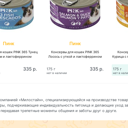
Пинк
Пинк
я кошек PINK 365 Тунец
Консервы для кошек PINK 365
Консе
ем и лактоферрином
Лосось с уткой и лактоферрином
Курица с
335 р.
335 р.
175 г
175 г
и
нет в наличии
нет в нал
 компанией «Милостайн», специализирующейся на производстве това
ры, подчеркивающие индивидуальность питомца и делающие уход за
 передавая трепетные моменты общения и заботы друг о друге.