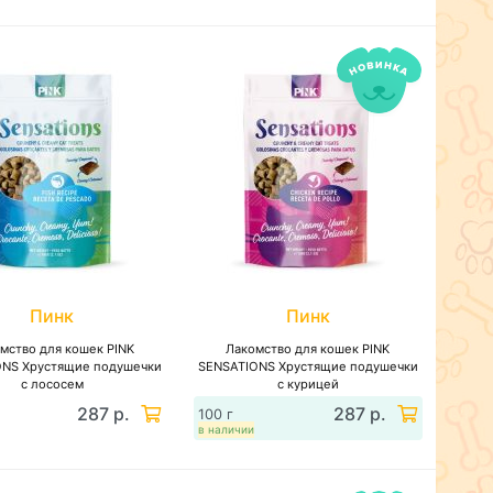
Пинк
Пинк
мство для кошек PINK
Лакомство для кошек PINK
ONS Хрустящие подушечки
SENSATIONS Хрустящие подушечки
с лососем
с курицей
287 р.
287 р.
100 г
в наличии