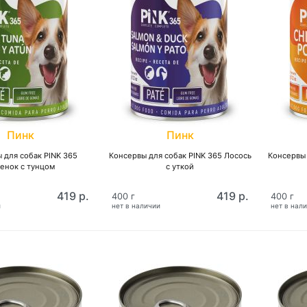
Пинк
Пинк
 для собак PINK 365
Консервы для собак PINK 365 Лосось
Консервы 
енок с тунцом
с уткой
419 р.
419 р.
400 г
400 г
и
нет в наличии
нет в нал