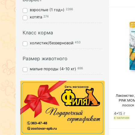
2266
взрослые (1 год+)
274
котята
Класс корма
453
холистик/беззерновой
Размер животного
696
малые породы (4-10 кг)
Лакомство 
PINK MO
лосося 
4*15 г
в наличии