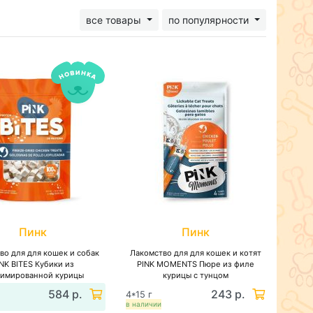
все товары
по популярности
Пинк
Пинк
во для для кошек и собак
Лакомство для для кошек и котят
INK BITES Кубики из
PINK MOMENTS Пюре из филе
лимированной курицы
курицы с тунцом
584 р.
243 р.
4*15 г
в наличии