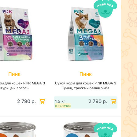
Пинк
Пинк
рм для кошек PINK MEGA 3
Сухой корм для кошек PINK MEGA 3
Курица и лосось
Тунец, треска и белая рыба
2 790 р.
2 790 р.
1,5 кг
в наличии