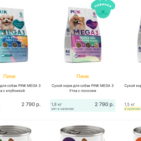
Пинк
Пинк
для собак PINK MEGA 3
Сухой корм для собак PINK MEGA 3
Сухой ко
а с клубникой
Утка с лососем
2 790 р.
2 790 р.
1,8 кг
1,5 кг
и
нет в наличии
в наличии