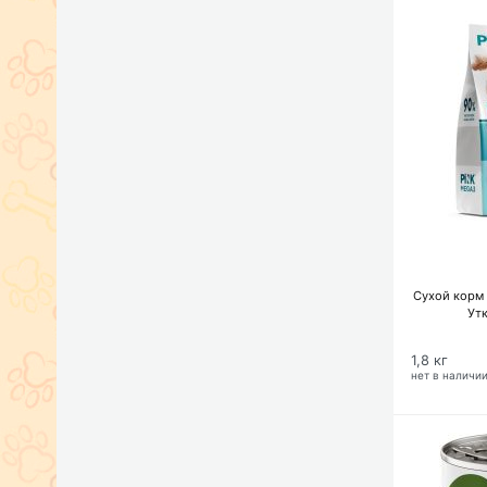
Сухой корм 
Утк
1,8 кг
нет в наличи