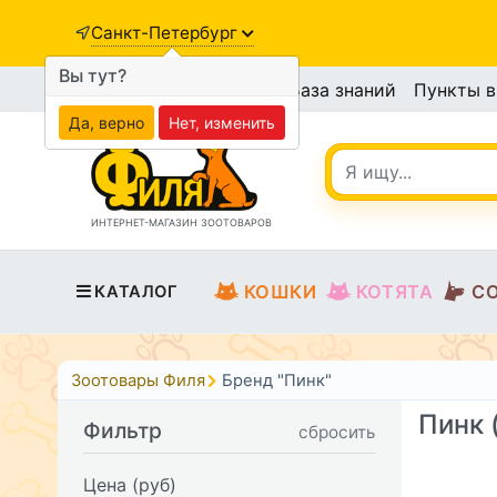
Санкт-Петербург
Вы тут?
База знаний
Пункты 
Да, верно
Нет, изменить
ИНТЕРНЕТ-МАГАЗИН ЗООТОВАРОВ
КОШКИ
КОТЯТА
С
КАТАЛОГ
Зоотовары Филя
Бренд "Пинк"
Пинк 
Фильтр
сбросить
Цена (руб)