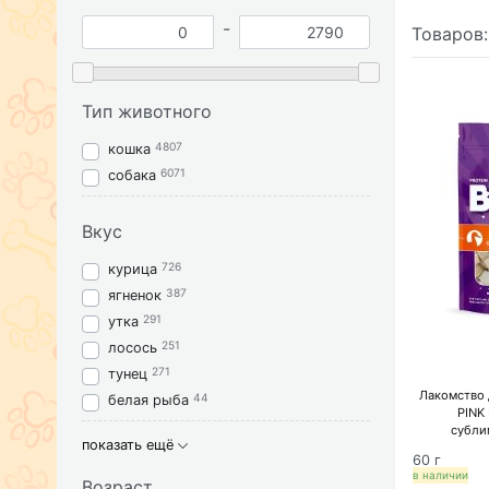
-
Товаров
Тип животного
4807
кошка
6071
собака
Вкус
726
курица
387
ягненок
291
утка
251
лосось
271
тунец
Лакомство 
44
белая рыба
PINK
субли
показать ещё
60 г
в наличии
Возраст