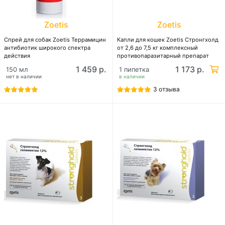
Zoetis
Zoetis
Спрей для собак Zoetis Террамицин
Капли для кошек Zoetis Стронгхолд
антибиотик широкого спектра
от 2,6 до 7,5 кг комплексный
действия
противопаразитарный препарат
широкого спектра действия
1 459 р.
1 173 р.
150 мл
1 пипетка
нет в наличии
в наличии
3 отзыва