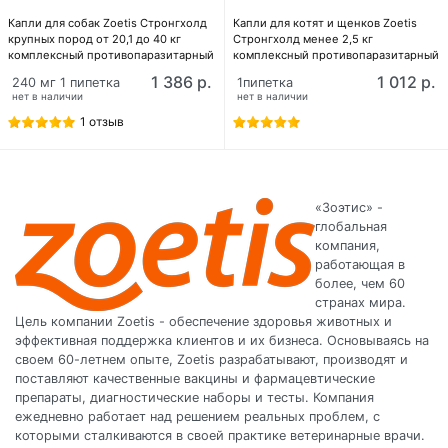
Капли для собак Zoetis Стронгхолд
Капли для котят и щенков Zoetis
крупных пород от 20,1 до 40 кг
Стронгхолд менее 2,5 кг
комплексный противопаразитарный
комплексный противопаразитарный
препарат широкого спектра
препарат широкого спектра
1 386 р.
1 012 р.
240 мг 1 пипетка
1пипетка
действия
действия
нет в наличии
нет в наличии
1 отзыв
«Зоэтис» -
глобальная
компания,
работающая в
более, чем 60
странах мира.
Цель компании Zoetis - обеспечение здоровья животных и
эффективная поддержка клиентов и их бизнеса. Основываясь на
своем 60-летнем опыте, Zoetis разрабатывают, производят и
поставляют качественные вакцины и фармацевтические
препараты, диагностические наборы и тесты. Компания
ежедневно работает над решением реальных проблем, с
которыми сталкиваются в своей практике ветеринарные врачи.