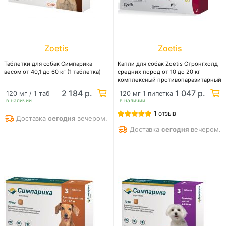
Zoetis
Zoetis
Таблетки для собак Симпарика
Капли для собак Zoetis Стронгхолд
весом от 40,1 до 60 кг (1 таблетка)
средних пород от 10 до 20 кг
комплексный противопаразитарный
препарат широкого спектра
2 184 р.
1 047 р.
120 мг / 1 таб
120 мг 1 пипетка
действия
в наличии
в наличии
1 отзыв
Доставка
сегодня
вечером.
Доставка
сегодня
вечером.