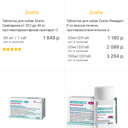
Zoetis
Zoetis
Таблетки для собак Zoetis
Таблетки для собак Zoetis Римадил
Симпарика от 20,1 до 40 кг
P со вкусом печени,
противопаразитарный препарат (1
противовоспалительное и
таблетка)
анальгетическое средство
1 849 р.
1 160 р.
80 мг / 1 таб
50мг/20таб
нет в наличии
нет в наличии
2 088 р.
20мг/20таб
нет в наличии
3 284 р.
100мг/20таб
нет в наличии