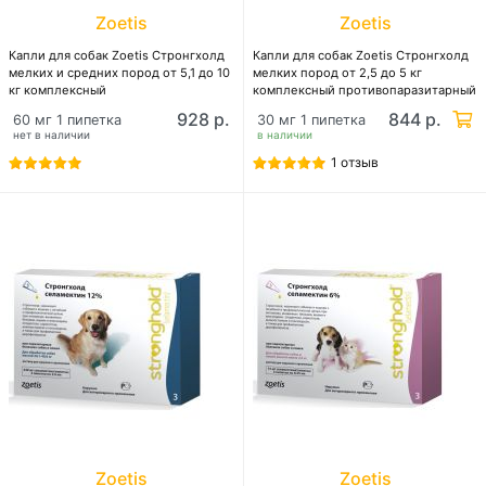
Zoetis
Zoetis
Капли для собак Zoetis Стронгхолд
Капли для собак Zoetis Стронгхолд
мелких и средних пород от 5,1 до 10
мелких пород от 2,5 до 5 кг
кг комплексный
комплексный противопаразитарный
противопаразитарный препарат
препарат широкого спектра
928 р.
844 р.
60 мг 1 пипетка
30 мг 1 пипетка
широкого спектра действия
действия
нет в наличии
в наличии
1 отзыв
Zoetis
Zoetis