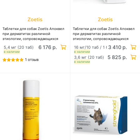
Zoetis
Zoetis
Таблетки для собак Zoetis Апоквел
Таблетки для собак Zoetis Апоквел
при дерматитах различной
при дерматитах различной
этиологии, сопровождающихся
этиологии, сопровождающихся
зудом
зудом
6 176 р.
3 410 р.
5,4 мг (20 таб)
16 мг/10 таб / 1 блистер
в наличии
в наличии
5 825 р.
3,6 мг (20 таб)
1 отзыв
в наличии