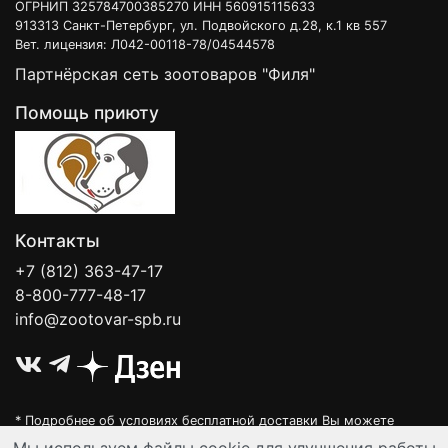
ОГРНИП 325784700385270 ИНН 560915115633
913313 Санкт-Петербург, ул. Подвойского д.28, к.1 кв 557
Вет. лицензия: Л042-00118-78/04544578
Партнёрская сеть зоотоваров "Филя"
Помощь приюту
Контакты
+7 (812) 363-47-17
8-800-777-48-17
info@zootovar-spb.ru
* Подробнее об условиях бесплатной доставки Вы можете
узнать на нашей
интерактивной карте
.