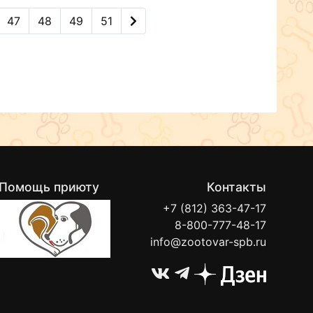
47
48
49
51
Помощь приюту
Контакты
+7 (812) 363-47-17
8-800-777-48-17
info@zootovar-spb.ru