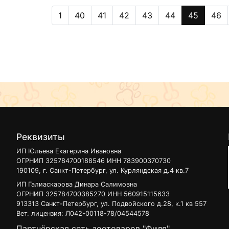
1
40
41
42
43
44
45
46
Реквизиты
ИП Юльева Екатерина Ивановна
ОГРНИП 325784700188546 ИНН 783900370730
190109, г. Санкт-Петербург, ул. Курляндская д.4 кв.7
ИП Галиаскарова Динара Салимовна
ОГРНИП 325784700385270 ИНН 560915115633
913313 Санкт-Петербург, ул. Подвойского д.28, к.1 кв 557
Вет. лицензия: Л042-00118-78/04544578
Партнёрская сеть зоотоваров "Филя"