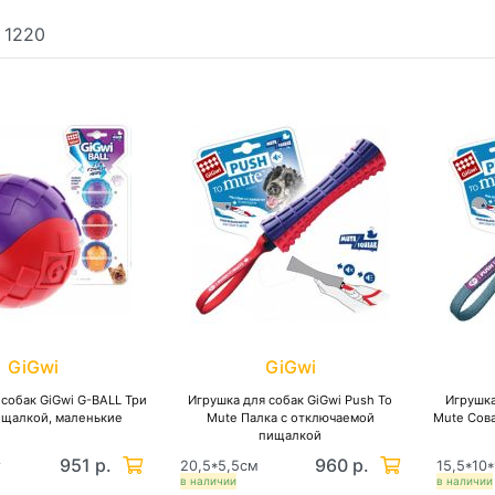
:
1220
GiGwi
GiGwi
 собак GiGwi G-BALL Три
Игрушка для собак GiGwi Push To
Игрушка
ищалкой, маленькие
Mute Палка с отключаемой
Mute Сов
пищалкой
951 р.
960 р.
т
20,5*5,5см
15,5*10
в наличии
в наличии