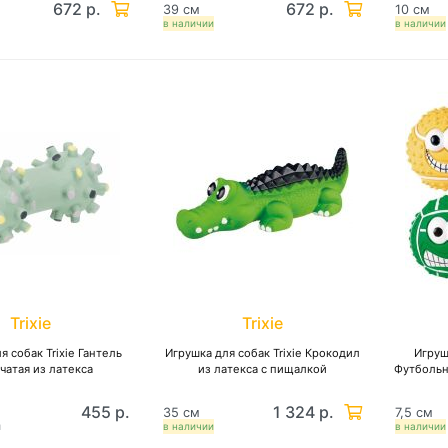
672 р.
672 р.
39 см
10 см
в наличии
в наличии
Trixie
Trixie
я собак Trixie Гантель
Игрушка для собак Trixie Крокодил
Игруш
чатая из латекса
из латекса с пищалкой
Футбольн
455 р.
1 324 р.
35 см
7,5 см
и
в наличии
в наличии