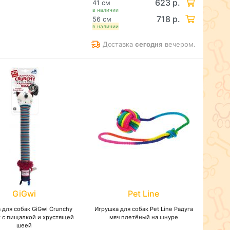
623 р.
41 см
в наличии
718 р.
56 см
в наличии
Доставка
сегодня
вечером.
GiGwi
Pet Line
 для собак GiGwi Crunchy
Игрушка для собак Pet Line Радуга
т с пищалкой и хрустящей
мяч плетёный на шнуре
шеей