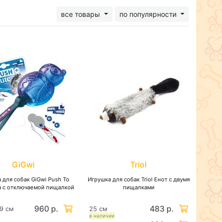
все товары
по популярности
GiGwi
Triol
 для собак GiGwi Push To
Игрушка для собак Triol Енот с двумя
а с отключаемой пищалкой
пищалками
960 р.
483 р.
*9 см
25 см
в наличии