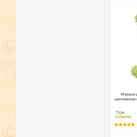
Игрушка д
шипованная 
11см
в наличии