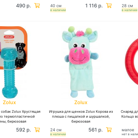
490 р.
1 116 р.
40 см
28 см
в наличии
в наличии
Zolux
Zolux
 собак Zolux Хрустящая
Игрушка для щенков Zolux Корова из
Снаряд дл
из термопластичной
плюша с пищалкой и шуршалкой,
Кольцо в
ины, бирюзовая
бирюзовая
592 р.
561 р.
24 см
малое
в наличии
нет в нал