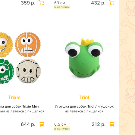
359 р.
432 р.
63 см
в наличии
Trixie
Triol
ка для собак Trixie Мяч
Игрушка для собак Triol Лягушонок
ый из латекса с пищалкой
из латекса с пищалкой
644 р.
212 р.
6,5 см
в наличии