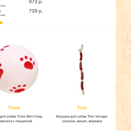
673 р.
ичии
739 р.
е
ичии
Trixie
Triol
для собак Trixie Мяч След
Игрушка для собак Triol Четыре
 винила с пищалкой
сосиски, винил, веревка