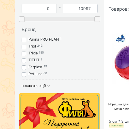
-
Товаров
Бренд
1
Purina PRO PLAN
243
Triol
155
Trixie
1
TiTBiT
19
Ferplast
66
Pet Line
показать ещё
Игрушка для
мяча с п
5 см * 3 ш
в наличии