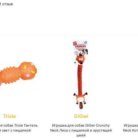
1 отзыв
Trixie
GiGwi
я собак Trixie Гантель
Игрушка для собак GiGwi Crunchy
Игрушка
 свет с пищалкой
Neck Лиса с пищалкой и хрустящей
Neck Ко
шеей