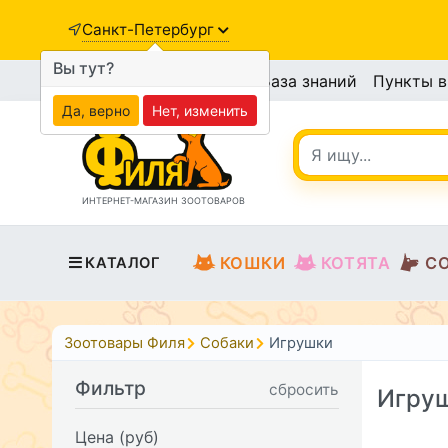
Санкт-Петербург
Вы тут?
База знаний
Пункты 
Да, верно
Нет, изменить
ИНТЕРНЕТ-МАГАЗИН ЗООТОВАРОВ
КОШКИ
КОТЯТА
С
КАТАЛОГ
Зоотовары Филя
Собаки
Игрушки
Фильтр
сбросить
Игруш
Цена (руб)