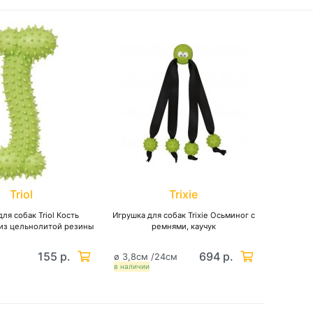
Triol
Trixie
ля собак Triol Кость
Игрушка для собак Trixie Осьминог с
из цельнолитой резины
ремнями, каучук
155 р.
694 р.
ø 3,8см /24см
в наличии