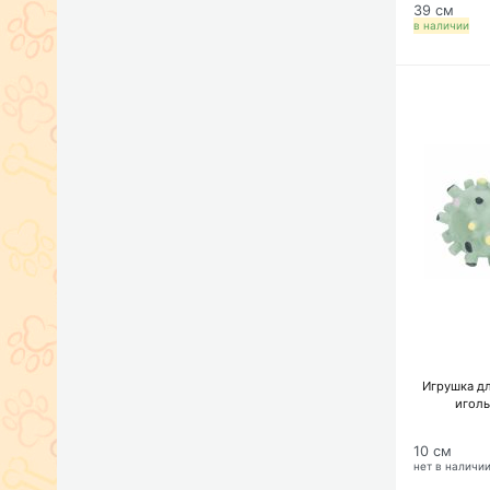
39 см
в наличии
Игрушка дл
иголь
10 см
нет в наличи