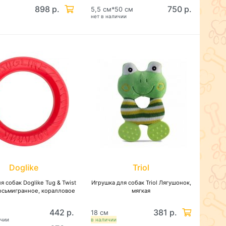
898 р.
750 р.
5,5 см*50 см
нет в наличии
Doglike
Triol
я собак Doglike Tug & Twist
Игрушка для собак Triol Лягушонок,
осьмигранное, коралловое
мягкая
442 р.
381 р.
18 см
ичии
в наличии