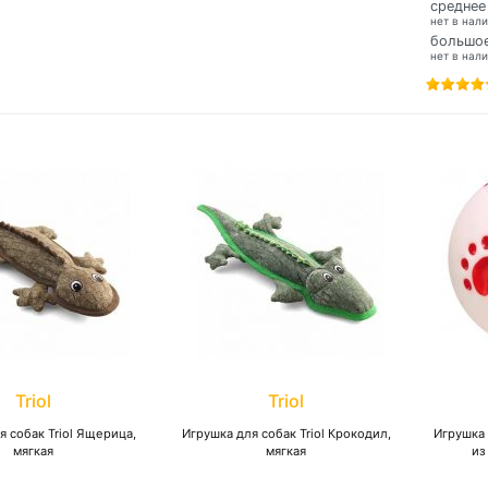
среднее
нет в нал
большо
нет в нал
Triol
Triol
я собак Triol Ящерица,
Игрушка для собак Triol Крокодил,
Игрушка 
мягкая
мягкая
из