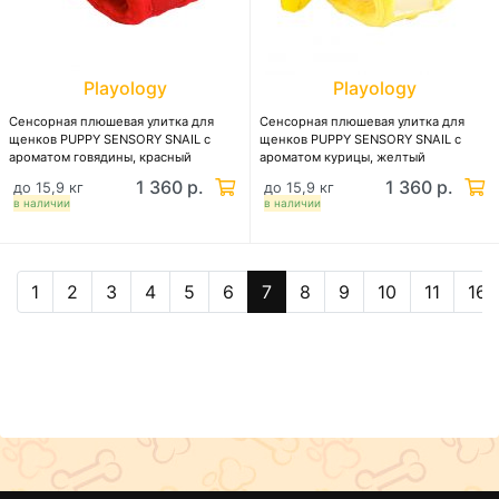
Playology
Playology
Сенсорная плюшевая улитка для
Сенсорная плюшевая улитка для
щенков PUPPY SENSORY SNAIL с
щенков PUPPY SENSORY SNAIL с
ароматом говядины, красный
ароматом курицы, желтый
1 360 р.
1 360 р.
до 15,9 кг
до 15,9 кг
в наличии
в наличии
1
2
3
4
5
6
7
8
9
10
11
16