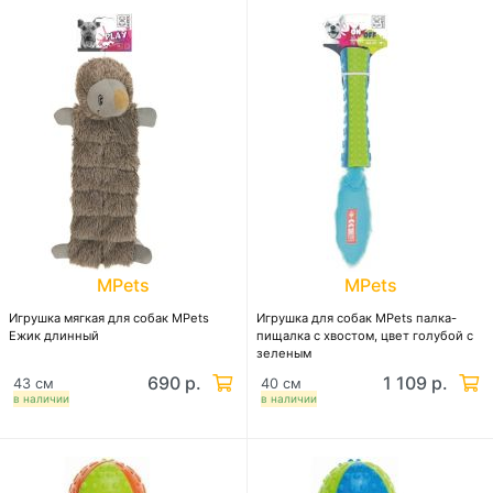
MPets
MPets
Игрушка мягкая для собак MPets
Игрушка для собак MPets палка-
Ежик длинный
пищалка с хвостом, цвет голубой с
зеленым
690 р.
1 109 р.
43 см
40 см
в наличии
в наличии