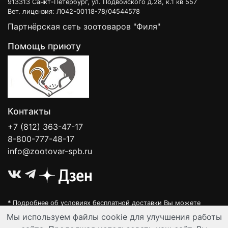
913313 Санкт-Петербург, ул. Подвойского д.28, к.1 кв 557
Вет. лицензия: Л042-00118-78/04544578
Партнёрская сеть зоотоваров "Филя"
Помощь приюту
Контакты
+7 (812) 363-47-17
8-800-777-48-17
info@zootovar-spb.ru
* Подробнее об условиях бесплатной доставки Вы можете
узнать на нашей
интерактивной карте
.
Мы используем файлы cookie для улучшения работы
Интернет-зоомагазин "Филя". Контент на сайте предназначен для