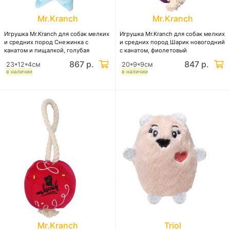
Mr.Kranch
Mr.Kranch
Игрушка Mr.Kranch для собак мелких
Игрушка Mr.Kranch для собак мелких
и средних пород Снежинка с
и средних пород Шарик новогодний
канатом и пищалкой, голубая
с канатом, фиолетовый
867 р.
847 р.
23*12*4см
20*9*9см
в наличии
в наличии
Mr.Kranch
Triol