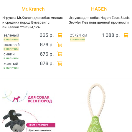
Mr.Kranch
HAGEN
Игрушка Mr.Kranch для собак мелких
Игрушка для собак Hagen Zeus Studs
и средних пород Бумеранг с
Growler Лев повышенной прочности
пищалкой 22*19*4,5см
665 р.
1 088 р.
зеленый
25*24 см
в наличии
в наличии
676 р.
розовый
в наличии
676 р.
синий
в наличии
676 р.
желтый
в наличии