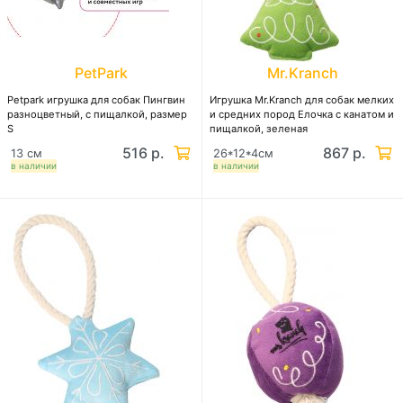
PetPark
Mr.Kranch
Petpark игрушка для собак Пингвин
Игрушка Mr.Kranch для собак мелких
разноцветный, с пищалкой, размер
и средних пород Елочка с канатом и
S
пищалкой, зеленая
516 р.
867 р.
13 см
26*12*4см
в наличии
в наличии