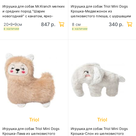
Игрушка для собак Mr.Kranch мелких
Игрушка для собак Triol Mini Dogs
и средних пород "Шарик
Крошка-Медвежонок из
новогодний" с канатом, ярко-
шелковистого плюша, с шуршащим
розовый
наполнителем
847 р.
340 р.
20*9*9см
8 см
в наличии
в наличии
Triol
Triol
Игрушка для собак Triol Mini Dogs
Игрушка для собак Triol Mini Dogs
Крошка-Лама из шелковистого
Крошка-Слон из шелковистого