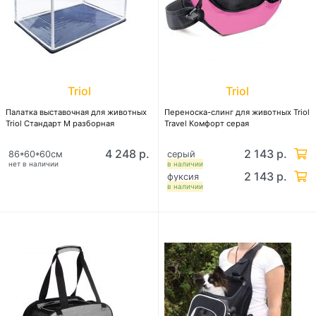
Triol
Triol
Палатка выставочная для животных
Переноска-слинг для животных Triol
Triol Стандарт M разборная
Travel Комфорт серая
4 248 р.
2 143 р.
86*60*60см
серый
нет в наличии
в наличии
2 143 р.
фуксия
в наличии