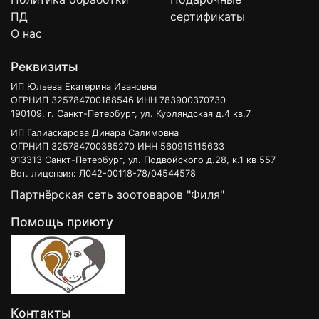
ПД
сертификаты
О нас
Реквизиты
ИП Юльева Екатерина Ивановна
ОГРНИП 325784700188546 ИНН 783900370730
190109, г. Санкт-Петербург, ул. Курляндская д.4 кв.7
ИП Галиаскарова Динара Салимовна
ОГРНИП 325784700385270 ИНН 560915115633
913313 Санкт-Петербург, ул. Подвойского д.28, к.1 кв 557
Вет. лицензия: Л042-00118-78/04544578
Партнёрская сеть зоотоваров "Филя"
Помощь приюту
Контакты