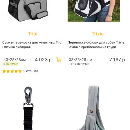
Triol
Trixie
Сумка-переноска для животных Triol
Переноска-рюкзак для собак Trixie
Оптима складная
Savina с креплением на груди
4 023 р.
7 167 р.
43*28*28см
33*33*26 см
в наличии
нет в наличии
2 отзыва