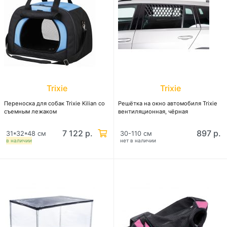
Trixie
Trixie
Переноска для собак Trixie Kilian со
Решётка на окно автомобиля Trixie
съемным лежаком
вентиляционная, чёрная
7 122 р.
897 р.
31*32*48 см
30-110 см
в наличии
нет в наличии