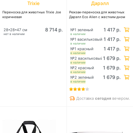
Trixie
Дарэлл
Переноска для животных Trixie Joe
Рюкзак-переноска для животных
коричневая
Дарэлл Eco Alien с жестким дном
8 714 р.
1 417 р.
28*28*47 см
№1 зеленый
нет в наличии
в наличии
1 417 р.
№1 васильковый
в наличии
1 417 р.
№1 красный
в наличии
1 679 р.
№2 васильковый
в наличии
1 679 р.
№2 красный
в наличии
1 679 р.
№2 зеленый
в наличии
Доставка
сегодня
вечером.