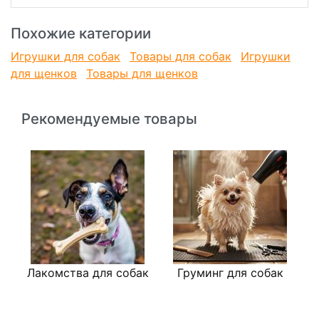
Игрушки для собак из термопластичной резины помогают
Похожие категории
поддерживать в тонусе жевательные мышцы, укрепляют и
очищают зубы питомца. Термопластичная резина
Игрушки для собак
Товары для собак
Игрушки
отличается большей упругостью, эластичностью при
для щенков
Товары для щенков
низких температурах и более длительным
эксплуатационным периодом. Термопластичная резина
мало подвержена химическому или термическому
воздействию, не токсична и, в результате, обладает
Рекомендуемые товары
гипоаллергенными свойствами.
Лакомства для собак
Груминг для собак