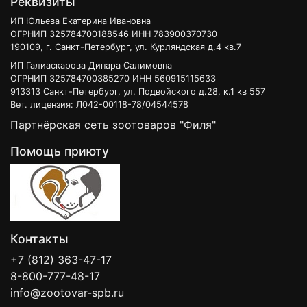
Реквизиты
ИП Юльева Екатерина Ивановна
ОГРНИП 325784700188546 ИНН 783900370730
190109, г. Санкт-Петербург, ул. Курляндская д.4 кв.7
ИП Галиаскарова Динара Салимовна
ОГРНИП 325784700385270 ИНН 560915115633
913313 Санкт-Петербург, ул. Подвойского д.28, к.1 кв 557
Вет. лицензия: Л042-00118-78/04544578
Партнёрская сеть зоотоваров "Филя"
Помощь приюту
Контакты
+7 (812) 363-47-17
8-800-777-48-17
info@zootovar-spb.ru