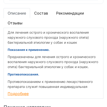
Описание
Состав
Рекомендации
Отзывы
Для лечения острого и хронического воспаления
наружного слухового прохода (наружного отита)
бактериальной этиологии у собак и кошек
Показания к применению.
Предназначены для лечения острого и хронического
воспаления наружного слухового прохода (наружного
отита) бактериальной этиологии у собак и кошек.
Противопоказания.
Противопоказанием к применению лекарственного
препарата служит повышенная индивидуальная
чувствительность животного к входящим в состав
Подробнее
препарата компонентам. Запрещается применение
капель ушных Анандин для лечения отита при
перфорации барабанной перепонки.