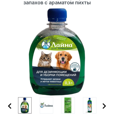
запахов с араматом пихты