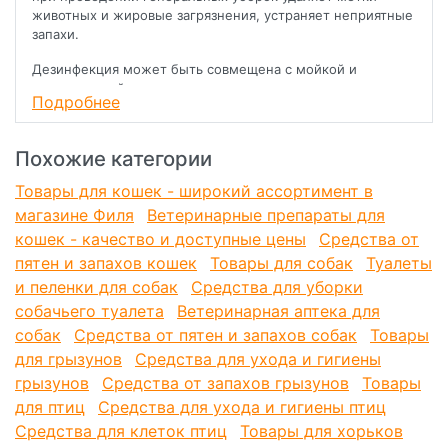
животных и жировые загрязнения, устраняет неприятные
запахи.
Дезинфекция может быть совмещена с мойкой и
дезодорацией в одном процессе.
Подробнее
Сфера применения: места содержания домашних
животных в быту и предметы ухода за ними; помещения,
Похожие категории
оборудование и инвентарь для животных в зоопарках,
цирках, питомниках, вивариях, ветеринарных лечебницах
Товары для кошек - широкий ассортимент в
и клиниках; транспортные средства для перевозки
магазине Филя
Ветеринарные препараты для
животных, сырья и продуктов животного происхождения,
кошек - качество и доступные цены
а также места скопления животных (рынки, выставки,
Средства от
спортплощадки); помещения для содержания животных
пятен и запахов кошек
Товары для собак
Туалеты
(в том числе птицы), вспомогательные объекты
и пеленки для собак
Средства для уборки
животноводства, находящееся в них технологическое
собачьего туалета
Ветеринарная аптека для
оборудование и инвентарь по уходу за животными;
лаборатории ветсанэкспертизы, прилавки и смотровые
собак
Средства от пятен и запахов собак
Товары
столы, спецодежда; яйцесклады, обработка товарных и
для грызунов
Средства для ухода и гигиены
инкубационных яиц.
грызунов
Средства от запахов грызунов
Товары
для птиц
. Безопасно для животных, после обработки не требуется
Средства для ухода и гигиены птиц
смывание водой.
Средства для клеток птиц
Товары для хорьков