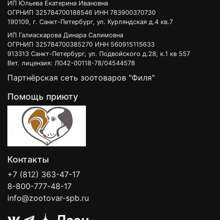
ИП Юльева Екатерина Ивановна
ОГРНИП 325784700188546 ИНН 783900370730
190109, г. Санкт-Петербург, ул. Курляндская д.4 кв.7
ИП Галиаскарова Динара Салимовна
ОГРНИП 325784700385270 ИНН 560915115633
913313 Санкт-Петербург, ул. Подвойского д.28, к.1 кв 557
Вет. лицензия: Л042-00118-78/04544578
Партнёрская сеть зоотоваров "Филя"
Помощь приюту
Контакты
+7 (812) 363-47-17
8-800-777-48-17
info@zootovar-spb.ru