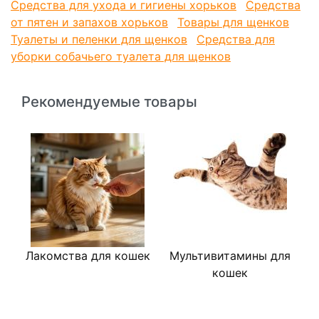
Средства для ухода и гигиены хорьков
Средства
от пятен и запахов хорьков
Товары для щенков
Туалеты и пеленки для щенков
Средства для
уборки собачьего туалета для щенков
Рекомендуемые товары
Лакомства для кошек
Мультивитамины для
К
кошек