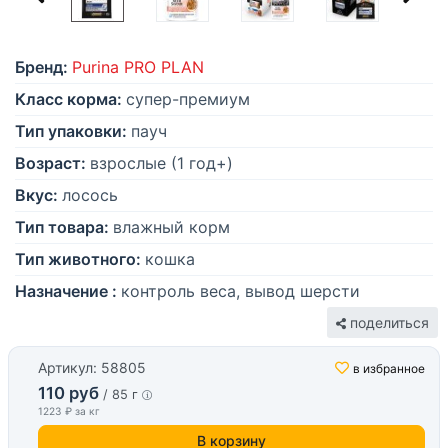
Бренд:
Purina PRO PLAN
Класс корма:
супер-премиум
Тип упаковки:
пауч
Возраст:
взрослые (1 год+)
Вкус:
лосось
Тип товара:
влажный корм
Тип животного:
кошка
Назначение :
контроль веса, вывод шерсти
поделиться
Артикул: 58805
в избранное
110 руб
/ 85 г
1223 ₽ за кг
В корзину