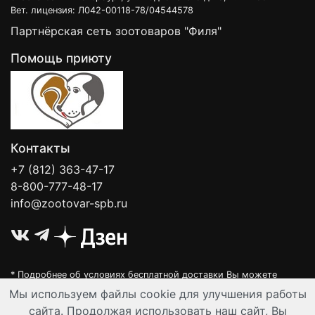
Вет. лицензия: Л042-00118-78/04544578
Партнёрская сеть зоотоваров "Филя"
Помощь приюту
Контакты
+7 (812) 363-47-17
8-800-777-48-17
info@zootovar-spb.ru
* Подробнее об условиях бесплатной доставки Вы можете
узнать на нашей
интерактивной карте
.
Мы используем файлы cookie для улучшения работы
Интернет-зоомагазин "Филя". Контент на сайте предназначен для
сайта. Продолжая использовать наш сайт, Вы
лиц старше 16 лет. Все данные представленные на сайте