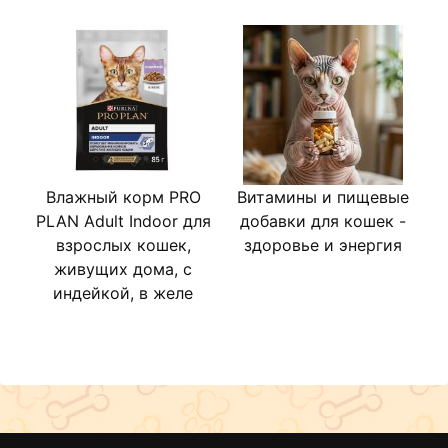
Уважаемые клиенты! Обращаем ваше внимание на то, что упаковка
дизайна (старый и обновленный). Поставка осуществляется в завис
Продукт в обновленной упаковке будет введен в оборот на террито
декабрь 2024
Влажный корм PRO
Витамины и пищевые
PLAN Adult Indoor для
добавки для кошек -
взрослых кошек,
здоровье и энергия
живущих дома, с
индейкой, в желе