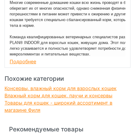
Многие современные домашние кошки всю жизнь проводят в благоу
оберегает их от многих опасностей, однако сниженная физическая 
погрешностями в питании может привести к ожирению и другим з
кошкам требуется специально сбалансированный корм, который пом
тела в норме.
Команда квалифицированных ветеринарных специалистов разраб
PLAN® INDOOR для взрослых кошек, живущих дома. Этот полнора
легко усваивается и полностью удовлетворяет потребности домаш
микроэлементах и питательных веществах.
• Помогает минимизировать образование комков шерсти в желудке
Подробнее
волокнам.
• Специальные ингредиенты в составе корма позволяют снизить ин
Похожие категории
лотка.
• Благодаря сбалансированному питательному составу влажный ко
Консервы, влажный корм для взрослых кошек
поддержанию оптимального веса.
Влажный корм для кошек, паучи и консервы
Влажный корм для кошек PURINA® PRO PLAN® INDOOR (Для дома
Товары для кошек - широкий ассортимент в
PRO PLAN® NUTRISAVOUR® HOUSECAT с новым названием, но с п
магазине Филя
Рационы PRO PLAN® разработаны на основе современных научных
Рекомендуемые товары
Московская ветеринарная академия им. К. И. Скрябина признаёт э
области кормления домашних животных.