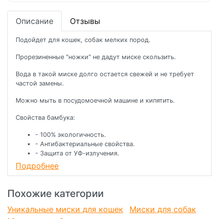
Описание
Отзывы
Подойдет для кошек, собак мелких пород.
Прорезиненные "ножки" не дадут миске скользить.
Вода в такой миске долго остается свежей и не требует
частой замены.
Можно мыть в посудомоечной машине и кипятить.
Свойства бамбука:
- 100% экологичность.
- Антибактериальные свойства.
- Защита от УФ-излучения.
- Антистатический эффект.
Подробнее
- Гиппоалергенность.
- Прочность.
- Цветостойкость.
Похожие категории
- Несминаемость.
Уникальные миски для кошек
Миски для собак
- Высокая гигроскопичность.
- Легкость и воздухопроницаемость.