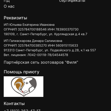
ПД
сертификаты
О нас
Реквизиты
ИП Юльева Екатерина Ивановна
ОГРНИП 325784700188546 ИНН 783900370730
190109, г. Санкт-Петербург, ул. Курляндская д.4 кв.7
ИП Галиаскарова Динара Салимовна
ОГРНИП 325784700385270 ИНН 560915115633
913313 Санкт-Петербург, ул. Подвойского д.28, к.1 кв 557
Вет. лицензия: Л042-00118-78/04544578
Партнёрская сеть зоотоваров "Филя"
Помощь приюту
Контакты
+7 (812) 363-47-17