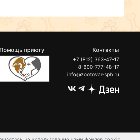
Помощь приюту
Контакты
+7 (812) 363-47-17
8-800-777-48-17
info@zootovar-spb.ru
ашаетесь на использование нами файлов cookie.
ируются публичной офертой.