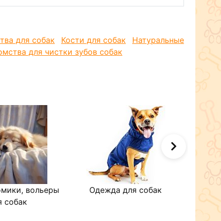
тва для собак
Кости для собак
Натуральные
омства для чистки зубов собак
омики, вольеры
Одежда для собак
Ант
я собак
сре