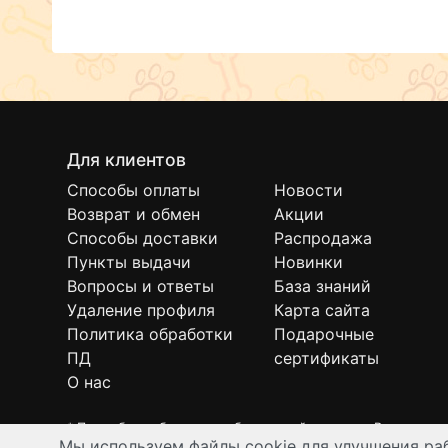
Для клиентов
Способы оплаты
Новости
Возврат и обмен
Акции
Способы доставки
Распродажа
Пункты выдачи
Новинки
Вопросы и ответы
База знаний
Удаление профиля
Карта сайта
Политика обработки
Подарочные
ПД
сертификаты
О нас
* Подробнее об условиях бесплатной доставки Вы можете
Мы используем файлы cookie для улучшения раб
Интернет-зоомагазин "Филя". Контент на сайте предназнач