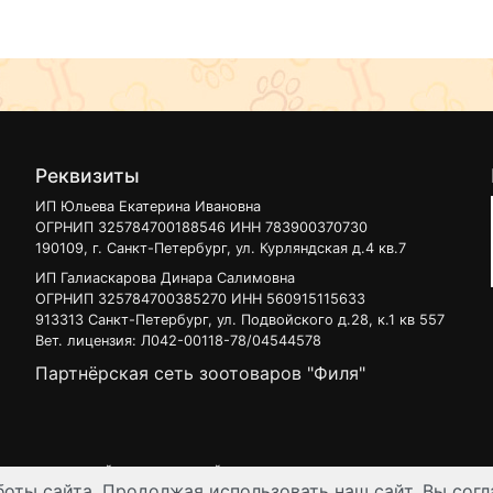
Реквизиты
ИП Юльева Екатерина Ивановна
ОГРНИП 325784700188546 ИНН 783900370730
190109, г. Санкт-Петербург, ул. Курляндская д.4 кв.7
ИП Галиаскарова Динара Салимовна
ОГРНИП 325784700385270 ИНН 560915115633
913313 Санкт-Петербург, ул. Подвойского д.28, к.1 кв 557
Вет. лицензия: Л042-00118-78/04544578
Партнёрская сеть зоотоваров "Филя"
 узнать на нашей
интерактивной карте
.
оты сайта. Продолжая использовать наш сайт, Вы согл
ен для лиц старше 16 лет. Все данные представленные на сайте регул