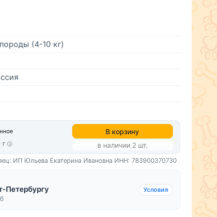
породы (4-10 кг)
ссия
В корзину
анное
0 г
в наличии 2 шт.
вец: ИП Юльева Екатерина Ивановна
ИНН: 783900370730
т-Петербургу
Условия
уб