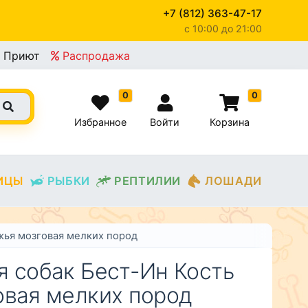
+7 (812) 363-47-17
c 10:00 до 21:00
×
Приют
Распродажа
0
0
Избранное
Войти
Корзина
ИЦЫ
РЫБКИ
РЕПТИЛИИ
ЛОШАДИ
жья мозговая мелких пород
я собак Бест-Ин Кость
овая мелких пород