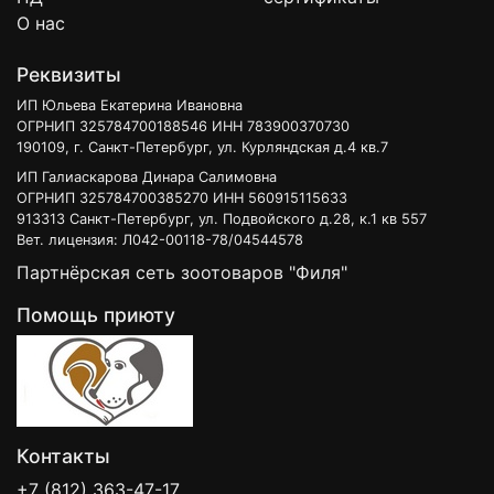
О нас
Реквизиты
ИП Юльева Екатерина Ивановна
ОГРНИП 325784700188546 ИНН 783900370730
190109, г. Санкт-Петербург, ул. Курляндская д.4 кв.7
ИП Галиаскарова Динара Салимовна
ОГРНИП 325784700385270 ИНН 560915115633
913313 Санкт-Петербург, ул. Подвойского д.28, к.1 кв 557
Вет. лицензия: Л042-00118-78/04544578
Партнёрская сеть зоотоваров "Филя"
Помощь приюту
Контакты
+7 (812) 363-47-17