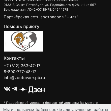
ОГРНИП 325784700385270 ИНН 560915115633
913313 Санкт-Петербург, ул. Подвойского д.28, к.1 кв 557
Вет. лицензия: Л042-00118-78/04544578
Партнёрская сеть зоотоваров "Филя"
Помощь приюту
Контакты
+7 (812) 363-47-17
8-800-777-48-17
info@zootovar-spb.ru
* Подробнее об условиях бесплатной доставки Вы можете
узнать на нашей
интерактивной карте
.
Мы используем файлы cookie для улучшения работы