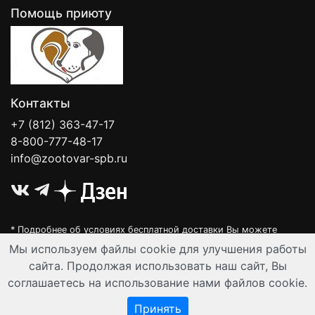
Помощь приюту
Контакты
+7 (812) 363-47-17
8-800-777-48-17
info@zootovar-spb.ru
* Подробнее об условиях бесплатной доставки Вы можете
узнать на нашей
интерактивной карте
.
Мы используем файлы cookie для улучшения работы
Интернет-зоомагазин "Филя". Контент на сайте предназначен для
сайта. Продолжая использовать наш сайт, Вы
лиц старше 16 лет. Все данные представленные на сайте
соглашаетесь на использование нами файлов cookie.
регулируются публичной офертой.
© Все права защищены 2008-2026 г.
Принять
Разработка и автоматизация:
Ангелы-АйТи