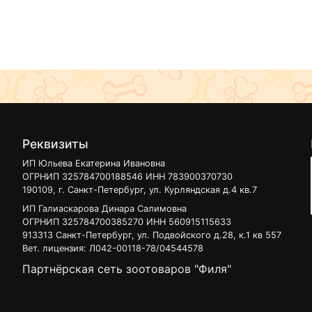
Реквизиты
ИП Юльева Екатерина Ивановна
ОГРНИП 325784700188546 ИНН 783900370730
190109, г. Санкт-Петербург, ул. Курляндская д.4 кв.7
ИП Галиаскарова Динара Салимовна
ОГРНИП 325784700385270 ИНН 560915115633
913313 Санкт-Петербург, ул. Подвойского д.28, к.1 кв 557
Вет. лицензия: Л042-00118-78/04544578
Партнёрская сеть зоотоваров "Филя"