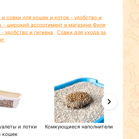
 и совки для кошек и котов - удобство и
к - широкий ассортимент в магазине Филя
 - удобство и гигиена
Совки для ухода за
ят
уалеты и лотки
Комкующиеся наполнители
Древе
я кошек