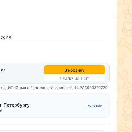
ссия
В корзину
ное
в наличии 1 шт.
вец: ИП Юльева Екатерина Ивановна
ИНН: 783900370730
т-Петербургу
Условия
уб