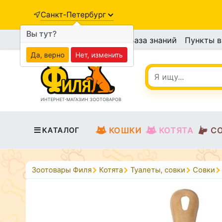
Санкт-Петербург
Вы тут?
База знаний
Пункты 
Да, верно
Нет, изменить
ИНТЕРНЕТ-МАГАЗИН ЗООТОВАРОВ
КОШКИ
КОТЯТА
С
КАТАЛОГ
Зоотовары Филя
Котята
Туалеты, совки
Совки