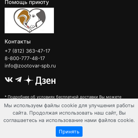
Помощь приюту
Контакты
+7 (812) 363-47-17
8-800-777-48-17
info@zootovar-spb.ru
* Подробнее об условиях бесплатной доставки Вы можете
узнать на нашей
интерактивной карте
.
Мы используем файлы cookie для улучшения работы
Интернет-зоомагазин "Филя". Контент на сайте предназначен для
сайта. Продолжая использовать наш сайт, Вы
лиц старше 16 лет. Все данные представленные на сайте
соглашаетесь на использование нами файлов cookie.
регулируются публичной офертой.
© Все права защищены 2008-2026 г.
Принять
Разработка и автоматизация:
Ангелы-АйТи