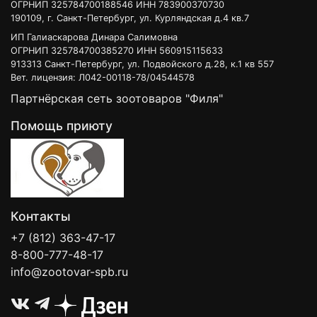
ОГРНИП 325784700188546 ИНН 783900370730
190109, г. Санкт-Петербург, ул. Курляндская д.4 кв.7
ИП Галиаскарова Динара Салимовна
ОГРНИП 325784700385270 ИНН 560915115633
913313 Санкт-Петербург, ул. Подвойского д.28, к.1 кв 557
Вет. лицензия: Л042-00118-78/04544578
Партнёрская сеть зоотоваров "Филя"
Помощь приюту
Контакты
+7 (812) 363-47-17
8-800-777-48-17
info@zootovar-spb.ru