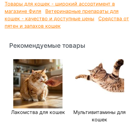
Товары для кошек - широкий ассортимент в
магазине Филя
Ветеринарные препараты для
кошек - качество и доступные цены
Средства от
пятен и запахов кошек
Рекомендуемые товары
Лакомства для кошек
Мультивитамины для
К
кошек