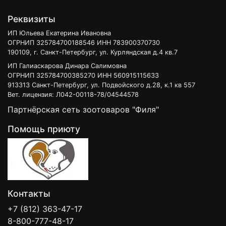
Реквизиты
ИП Юльева Екатерина Ивановна
ОГРНИП 325784700188546 ИНН 783900370730
190109, г. Санкт-Петербург, ул. Курляндская д.4 кв.7
ИП Галиаскарова Динара Салимовна
ОГРНИП 325784700385270 ИНН 560915115633
913313 Санкт-Петербург, ул. Подвойского д.28, к.1 кв 557
Вет. лицензия: Л042-00118-78/04544578
Партнёрская сеть зоотоваров "Филя"
Помощь приюту
Контакты
+7 (812) 363-47-17
8-800-777-48-17