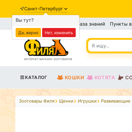
Санкт-Петербург
Вы тут?
База знаний
Пункты 
Да, верно
Нет, изменить
ИНТЕРНЕТ-МАГАЗИН ЗООТОВАРОВ
КОШКИ
КОТЯТА
С
КАТАЛОГ
Зоотовары Филя
Щенки
Игрушки
Развивающие 