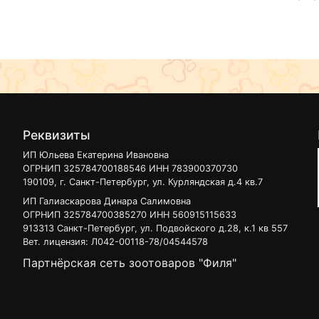
Реквизиты
ИП Юльева Екатерина Ивановна
ОГРНИП 325784700188546 ИНН 783900370730
190109, г. Санкт-Петербург, ул. Курляндская д.4 кв.7
ИП Галиаскарова Динара Салимовна
ОГРНИП 325784700385270 ИНН 560915115633
913313 Санкт-Петербург, ул. Подвойского д.28, к.1 кв 557
Вет. лицензия: Л042-00118-78/04544578
Партнёрская сеть зоотоваров "Филя"