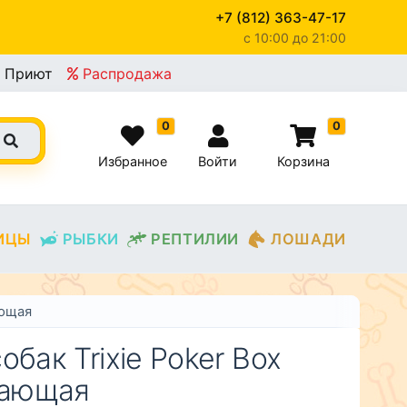
+7 (812) 363-47-17
c 10:00 до 21:00
×
Приют
Распродажа
0
0
Избранное
Войти
Корзина
ИЦЫ
РЫБКИ
РЕПТИЛИИ
ЛОШАДИ
ающая
обак Trixie Poker Box
вающая