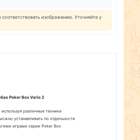
е соответствовать изображению. Уточняйте у
ак Poker Box Vario 2
, используя различные техники
 можно устанавливать по отдельности
гими играми серии Poker Box