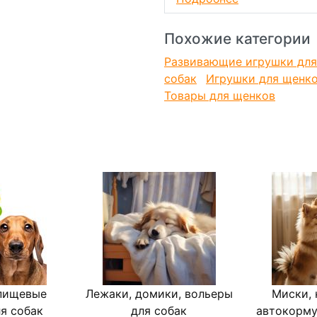
можно мыть в посудомоеч
не скользит благодаря рез
Похожие категории
брошюра с рекомендациями
размер: 32х17 см
Развивающие игрушки для
собак
Игрушки для щенк
Товары для щенков
пищевые
Лежаки, домики, вольеры
Миски, 
я собак
для собак
автокорму