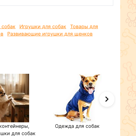
ной машине
иновым ножкам
 по проведению тренировок в комплекте
 собак
Игрушки для собак
Товары для
ов
Развивающие игрушки для щенков
контейнеры,
Одежда для собак
Рул
шки для собак