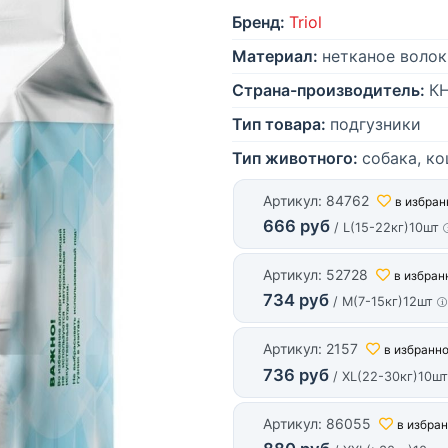
Бренд:
Triol
Материал:
нетканое волок
Страна-производитель:
К
Тип товара:
подгузники
Тип животного:
собака, к
Артикул: 84762
в избран
666 руб
/ L(15-22кг)10шт
Артикул: 52728
в избран
734 руб
/ M(7-15кг)12шт
Артикул: 2157
в избранн
736 руб
/ XL(22-30кг)10ш
Артикул: 86055
в избра