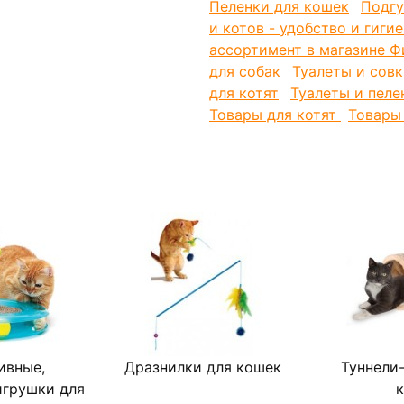
Пеленки для кошек
Подгу
XS
22
и котов - удобство и гиги
S
20
ассортимент в магазине Ф
для собак
Туалеты и совк
M
12
для котят
Туалеты и пеле
L
10
Товары для котят
Товары
XL
10
XXL
10
Состав: нетканое волокно, це
ивные,
Дразнилки для кошек
Туннели
грушки для