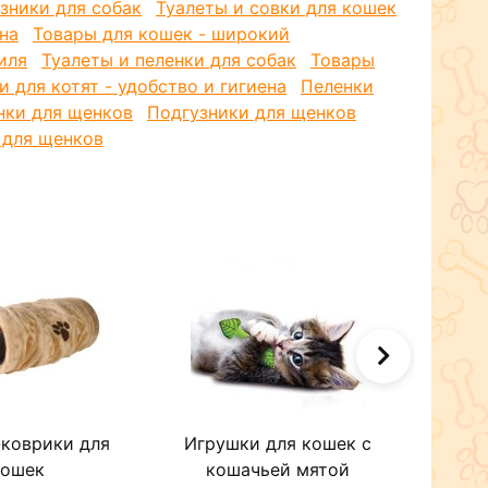
зники для собак
Туалеты и совки для кошек
36
30-46
2-4
ена
Товары для кошек - широкий
40
,
5
33-48
4-7
иля
Туалеты и пеленки для собак
Товары
и для котят - удобство и гигиена
Пеленки
51
37-54
7-15
нки для щенков
Подгузники для щенков
59
42-57
15-22
 для щенков
64
42-57
22-30
67
56-81
более 30
ллюлоза, гелеобразующий абсорбент
-коврики для
Игрушки для кошек с
Игруш
кошек
кошачьей мятой
к