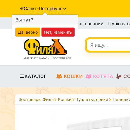
Санкт-Петербург
Вы тут?
База знаний
Пункты 
Да, верно
Нет, изменить
ИНТЕРНЕТ-МАГАЗИН ЗООТОВАРОВ
КОШКИ
КОТЯТА
С
КАТАЛОГ
Зоотовары Филя
Кошки
Туалеты, совки
Пеленк