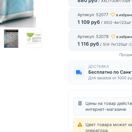
880 руб
/ XXL(>30кг)10шт
Артикул: 52077
в избран
1 109 руб
/ XS(2-4кг)22ш
Артикул: 52078
в избран
1 116 руб
/ S(4-7кг)20шт
Прода
ДОСТАВКА
Бесплатно по Санк
Для заказов от 1000 р
Цены на товар действ
интернет-магазине
Цвет товара может н
оператора.