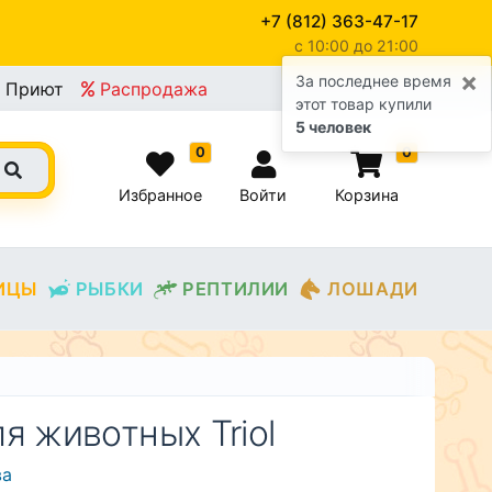
+7 (812) 363-47-17
c 10:00 до 21:00
×
За последнее время
Приют
Распродажа
этот товар купили
5 человек
0
0
Избранное
Войти
Корзина
ИЦЫ
РЫБКИ
РЕПТИЛИИ
ЛОШАДИ
я животных Triol
ва