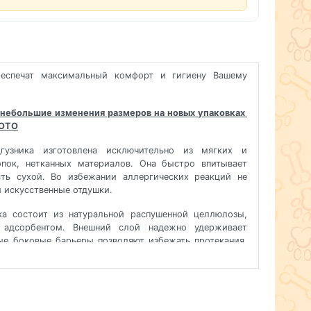
)
обеспечат максимальный комфорт и гигиену Вашему
небольшие изменения размеров на новых упаковках
ФОТО
дгузника изготовлена исключительно из мягких и
пок, нетканных материалов. Она быстро впитывает
сть сухой. Во избежании аллергических реакций не
 искусственные отдушки.
а состоит из натуральной распушенной целлюлозы,
 адсорбентом. Внешний слой надежно удерживает
ые боковые барьеры позволяют избежать протекания.
корирован забавным рисунком.
на (см)
Обхват
Вес собаки
талии (см)
(кг)