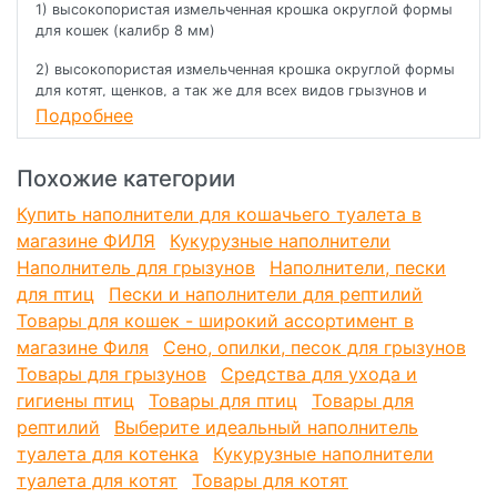
1) высокопористая измельченная крошка округлой формы
для кошек (калибр 8 мм)
2) высокопористая измельченная крошка округлой формы
для котят, щенков, а так же для всех видов грызунов и
птиц (калибр 4 мм)
Подробнее
3) прессованные гранулы диаметром 8 мм (специальная
формула по составу). Универсальна для всех видов
Похожие категории
животных.
Купить наполнители для кошачьего туалета в
Преимущества наполнителя:
магазине ФИЛЯ
Кукурузные наполнители
Наполнитель для грызунов
Наполнители, пески
- Благодаря высокой пористости поверхности
для птиц
гранул, наполнитель впитывает влагу как губка. 1кг
Пески и наполнители для рептилий
поглощает свыше 2 литров жидкости.
Товары для кошек - широкий ассортимент в
- Моментально поглощает все запахи и сохраняет
магазине Филя
Сено, опилки, песок для грызунов
свежесть на долго.
Товары для грызунов
Средства для ухода и
- Не содержит ароматизаторов и пыли. Не вызывает
аллергии.
гигиены птиц
Товары для птиц
Товары для
- Идеально подходит для всех видов кошек и котят, а
рептилий
Выберите идеальный наполнитель
также щенков. Маленькие питомцы могут пробовать
туалета для котенка
Кукурузные наполнители
наполнитель на вкус, но благодаря натуральному
туалета для котят
Товары для котят
составу (100% клетчатка), он абсолютно безвреден.