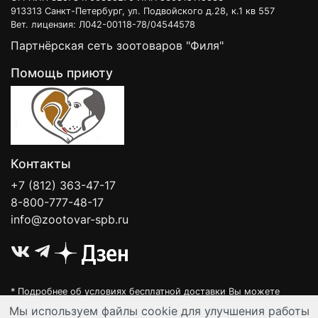
913313 Санкт-Петербург, ул. Подвойского д.28, к.1 кв 557
Вет. лицензия: Л042-00118-78/04544578
Партнёрская сеть зоотоваров "Филя"
Помощь приюту
Контакты
+7 (812) 363-47-17
8-800-777-48-17
info@zootovar-spb.ru
* Подробнее об условиях бесплатной доставки Вы можете
узнать на нашей
интерактивной карте
.
Мы используем файлы cookie для улучшения работы