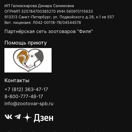
ИП Галиаскарова Динара Салимовна
ОГРНИП 325784700385270 ИНН 560915115633
913313 Санкт-Петербург, ул. Подвойского д.28, к.1 кв 557
Вет. лицензия: Л042-00118-78/04544578
Партнёрская сеть зоотоваров "Филя"
Помощь приюту
Контакты
+7 (812) 363-47-17
8-800-777-48-17
info@zootovar-spb.ru