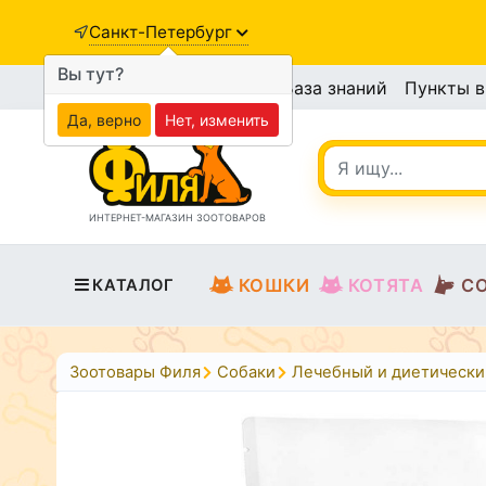
Санкт-Петербург
Вы тут?
База знаний
Пункты 
Да, верно
Нет, изменить
ИНТЕРНЕТ-МАГАЗИН ЗООТОВАРОВ
КОШКИ
КОТЯТА
С
КАТАЛОГ
Зоотовары Филя
Собаки
Лечебный и диетически