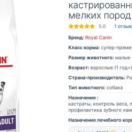
кастрированн
мелких пород
5.0
1 отзыв
Бренд:
Royal Canin
Класс корма:
супер-преми
Размер животного:
малые 
Возраст:
взрослые (1 год+
Страна-производитель:
Ро
Тип животного:
собака
Назначение :
кастраты, контроль веса,
профилактика зубного кам
Назначение лечебного кор