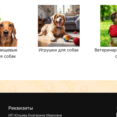
веществами способствует
зубного камня. С/O - индек
Эта диета способствует созд
неблагоприятной для формиров
пищевые
Игрушки для собак
Ветеринар
я собак
Реквизиты
ИП Юльева Екатерина Ивановна