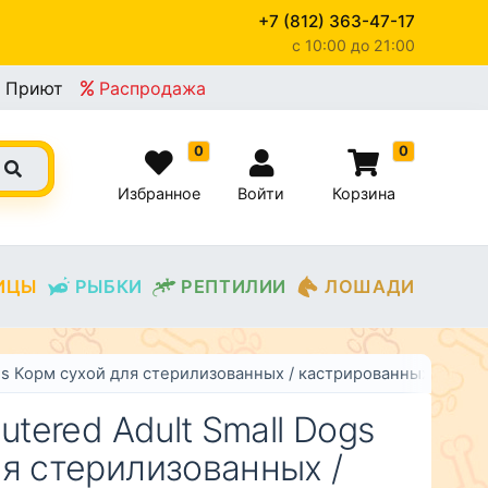
+7 (812) 363-47-17
c 10:00 до 21:00
×
Приют
Распродажа
0
0
Избранное
Войти
Корзина
ИЦЫ
РЫБКИ
РЕПТИЛИИ
ЛОШАДИ
Dogs Корм сухой для стерилизованных / кастрированных взро
utered Adult Small Dogs
я стерилизованных /