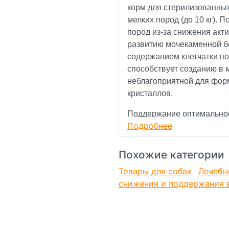
корм для стерилизованных
мелких пород (до 10 кг). 
пород из-за снижения акти
развитию мочекаменной 
содержанием клетчатки п
способствует созданию в 
неблагоприятной для форм
кристаллов.
Поддержание оптимально
Подробнее
Адаптированное содержани
контролировать массу тел
Похожие категории
благодаря сочетанию разн
Товары для собак
Лечебн
пищеварения
снижения и поддержания в
Высокоусвояемая формула
поддержанию здорового п
Механическое воздействие