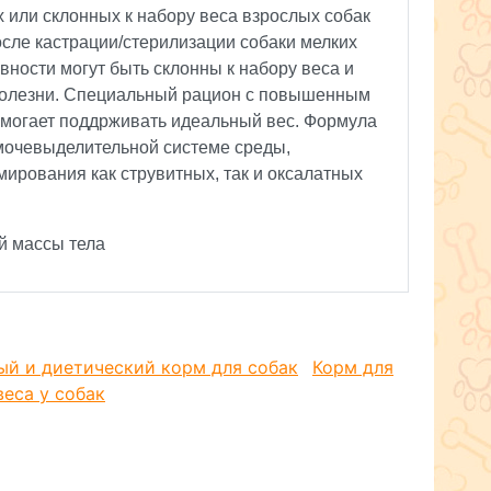
 или склонных к набору веса взрослых собак
После кастрации/стерилизации собаки мелких
вности могут быть склонны к набору веса и
болезни. Специальный рацион с повышенным
омогает поддрживать идеальный вес. Формула
мочевыделительной системе среды,
ирования как струвитных, так и оксалатных
й массы тела
е жиров и энергии в диете помогает
а. Способствует созданию чувства сытости
ых типов клетчатки. Поддержание здорового
ый и диетический корм для собак
Корм для
еса у собак
, содержащая пребиотики, способствует
ищеварения. Поддержание здоровья зубов
 крокет в сочетании со связывающими кальций