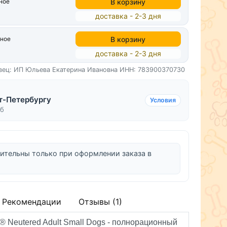
В корзину
ное
доставка - 2-3 дня
В корзину
нное
доставка - 2-3 дня
вец: ИП Юльева Екатерина Ивановна
ИНН: 783900370730
Видео
т-Петербургу
Условия
уб
ительны только при оформлении заказа в
Рекомендации
Отзывы (1)
Neutered Adult Small Dogs
- полнорационный