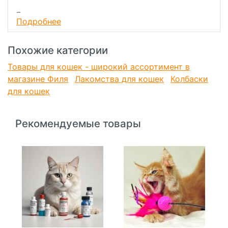
Пищевая ценность
Подробнее
в 100 г: белки 60 г, жиры 14 г, зола 4 г, влага 20 г.
Энергетическая ценность на 100 г: 374 ккал.
Похожие категории
Товары для кошек - широкий ассортимент в
магазине Филя
Лакомства для кошек
Колбаски
для кошек
Рекомендуемые товары