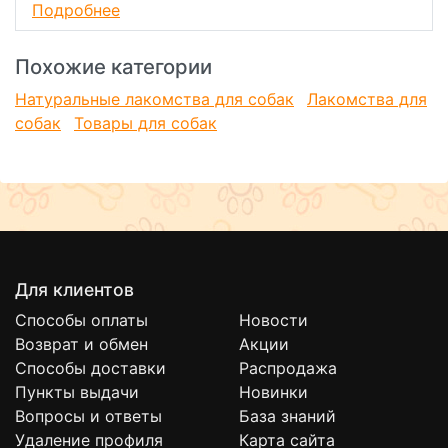
Подробнее
Масса нетто
60
Состав
Похожие категории
мясо и мясные субпродукты (говядина 94%), растительные
масла, натуральный краситель (карамель), смесь
Натуральные лакомства для собак
Лакомства для
токоферолов и экстракт розмарина.
собак
Товары для собак
Пищевая ценность
в 100 г: белки 65 г, жиры 14 г, зола 4 г, влага 14 г.
Для клиентов
Способы оплаты
Новости
Возврат и обмен
Акции
Способы доставки
Распродажа
Пункты выдачи
Новинки
Вопросы и ответы
База знаний
Удаление профиля
Карта сайта