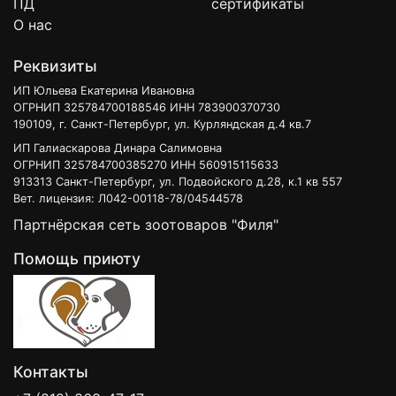
ПД
сертификаты
О нас
Реквизиты
ИП Юльева Екатерина Ивановна
ОГРНИП 325784700188546 ИНН 783900370730
190109, г. Санкт-Петербург, ул. Курляндская д.4 кв.7
ИП Галиаскарова Динара Салимовна
ОГРНИП 325784700385270 ИНН 560915115633
913313 Санкт-Петербург, ул. Подвойского д.28, к.1 кв 557
Вет. лицензия: Л042-00118-78/04544578
Партнёрская сеть зоотоваров "Филя"
Помощь приюту
Контакты