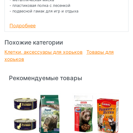
- пластиковая полка с лесенкой
- подвесной гамак для игр и отдыха
- Широкое жизненное пространство
Подробнее
- Надежные крепления на крыше для безопасности
питомца
- Комплектуется специальными аксессуарами для хорьков
Похожие категории
и крыс
- Съемный поддон для легкой уборки
Клетки, аксессуары для хорьков
Товары для
хорьков
Рекомендуемые товары