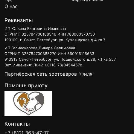
О нас
Реквизиты
ИП Юльева Екатерина Ивановна
ОГРНИП 325784700188546 ИНН 783900370730
190109, г. Санкт-Петербург, ул. Курляндская д.4 кв.7
ИП Галиаскарова Динара Салимовна
ОГРНИП 325784700385270 ИНН 560915115633
913313 Санкт-Петербург, ул. Подвойского д.28, к.1 кв 557
Вет. лицензия: Л042-00118-78/04544578
Партнёрская сеть зоотоваров "Филя"
Помощь приюту
Контакты
+7 (812) 363-47-17