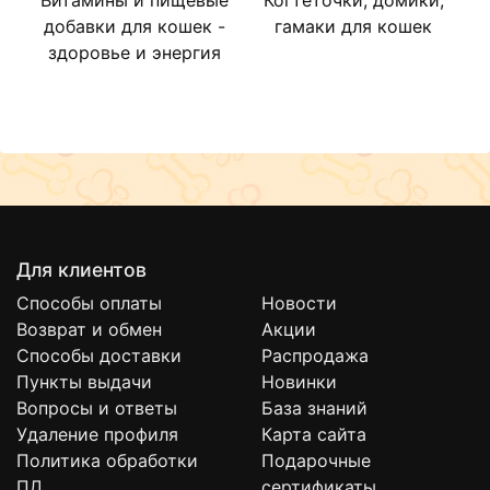
Витамины и пищевые
Когтеточки, домики,
добавки для кошек -
Минеральные вещества: кальций, фосфор
гамаки для кошек
Биологически активные компоненты: экстракт
здоровье и энергия
виноградных косточек (природный антиоксидант),
порошок топинамбура (природный пребиотик)
Основа таблетки: пивные дрожжи
Способ применения
Рекомендуется один раз в сутки не менее 30 дней
- кошки менее 4 кг - 1 таблетка
- кошки более 4 кг - 2 таблетки
Вит-Актив совместим со всеми ингредиентами кормов и
лекарственными препаратами.
Для клиентов
Способы оплаты
Новости
Возврат и обмен
Акции
Способы доставки
Распродажа
Пункты выдачи
Новинки
Вопросы и ответы
База знаний
Удаление профиля
Карта сайта
Политика обработки
Подарочные
ПД
сертификаты