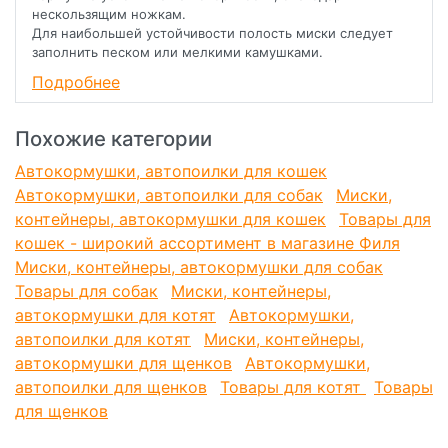
нескользящим ножкам.
Для наибольшей устойчивости полость миски следует
заполнить песком или мелкими камушками.
Изготовлена кормушка из качественного безвредного
Подробнее
пластика, отличается инновационным дизайном: плавные
линии, теплые натуральные тона в сочетании с
простотой в использовании. Теперь не нужно
Похожие категории
переживать, что Ваш питомец останется голодным во
время Вашего отсутствия.
Автокормушки, автопоилки для кошек
Размер: 27x19x24 см. Объем: 1,5 л.
Автокормушки, автопоилки для собак
Миски,
контейнеры, автокормушки для кошек
Товары для
кошек - широкий ассортимент в магазине Филя
Миски, контейнеры, автокормушки для собак
Товары для собак
Миски, контейнеры,
автокормушки для котят
Автокормушки,
автопоилки для котят
Миски, контейнеры,
автокормушки для щенков
Автокормушки,
автопоилки для щенков
Товары для котят
Товары
для щенков