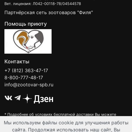
Вет. лицензия: Л042-00118-78/04544578
Партнёрская сеть зоотоваров "Филя"
Помощь приюту
Контакты
+7 (812) 363-47-17
8-800-777-48-17
info@zootovar-spb.ru
* Подробнее об условиях бесплатной доставки Вы можете
узнать на нашей
интерактивной карте
.
Мы используем файлы cookie для улучшения работы
Интернет-зоомагазин "Филя". Контент на сайте предназначен для
сайта. Продолжая использовать наш сайт, Вы
лиц старше 16 лет. Все данные представленные на сайте