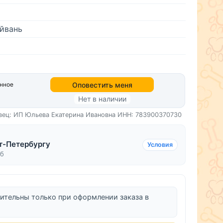
йвань
Оповестить меня
анное
Нет в наличии
вец: ИП Юльева Екатерина Ивановна
ИНН: 783900370730
т-Петербургу
Условия
уб
ительны только при оформлении заказа в