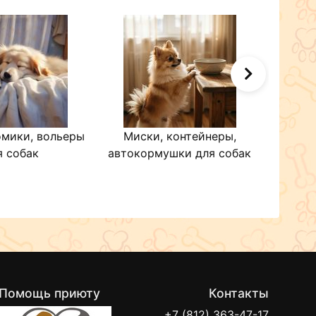
омики, вольеры
Миски, контейнеры,
Оде
я собак
автокормушки для собак
Помощь приюту
Контакты
+7 (812) 363-47-17