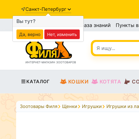
Санкт-Петербург
Вы тут?
База знаний
Пункты 
Да, верно
Нет, изменить
ИНТЕРНЕТ-МАГАЗИН ЗООТОВАРОВ
КОШКИ
КОТЯТА
С
КАТАЛОГ
Зоотовары Филя
Щенки
Игрушки
Игрушки из ла