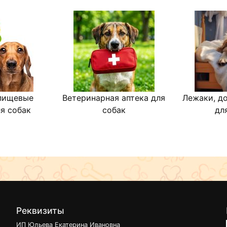
пищевые
Ветеринарная аптека для
Лежаки, д
я собак
собак
дл
Реквизиты
ИП Юльева Екатерина Ивановна