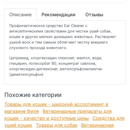
Описание
Рекомендации
Отзывы
Профилактическое средство Ear Cleaner с
антисептическими свойствами для чистки ушей собак,
кошек и других мелких домашних животных. Растворяет
ушной воск и тем самым облегчает чистку внешнего
слухового прохода животного.
Цетримид, хлоргексидин глюконат, ментол, вода,
глицерин, полисорбат 80, концентрат савлона,
хлоргексидин диглюконат, метилсульфонилметан
(диметилсульфон)
Похожие категории
Товары для кошек - широкий ассортимент в
магазине Филя
Ветеринарные препараты для
кошек - качество и доступные цены
Средства для
ушей кошек
Товары для собак
Ветеринарная