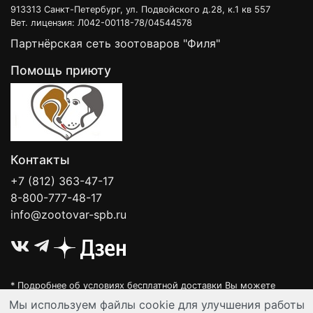
913313 Санкт-Петербург, ул. Подвойского д.28, к.1 кв 557
Вет. лицензия: Л042-00118-78/04544578
Партнёрская сеть зоотоваров "Филя"
Помощь приюту
Контакты
+7 (812) 363-47-17
8-800-777-48-17
info@zootovar-spb.ru
* Подробнее об условиях бесплатной доставки Вы можете
узнать на нашей
интерактивной карте
.
Мы используем файлы cookie для улучшения работы
Интернет-зоомагазин "Филя". Контент на сайте предназначен для