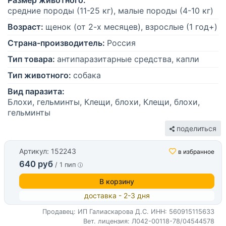
Размер животного:
средние породы (11-25 кг), малые породы (4-10 кг)
Возраст:
щенок (от 2-х месяцев), взрослые (1 год+)
Страна-производитель:
Россия
Тип товара:
антипаразитарные средства, капли
Тип животного:
собака
Вид паразита:
Блохи, гельминты, Клещи, блохи, Клещи, блохи,
гельминты
поделиться
Артикул: 152243
в избранное
640 руб
/ 1 пип
В корзину
доставка - 2-3 дня
Продавец: ИП Галиаскарова Д.С.
ИНН: 560915115633
Вет. лицензия: Л042-00118-78/04544578