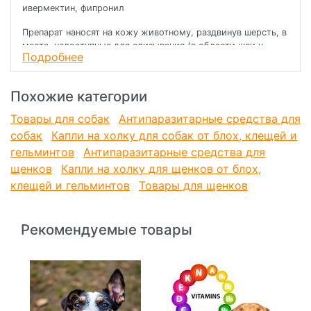
ивермектин, фипронил
Препарат наносят на кожу животному, раздвинув шерсть, в
места, недоступные для слизывания (в области шеи у
Подробнее
основания черепа или между лопатками); при обработке
крупных животных препарат наносят в 3-4 места.
Похожие категории
Для уничтожения блох, вшей, власоедов, защиты
животных от нападения иксодовых клещей и
Товары для собак
Антипаразитарные средства для
профилактики дирофиляриоза обработку животных
собак
Капли на холку для собак от блох, клещей и
препаратом Празицид-комплекс НЕО проводят один раз в
месяц на протяжении всего сезона активности насекомых.
гельминтов
Антипаразитарные средства для
Препарат применяют животным наружно, путем нанесения
щенков
Капли на холку для щенков от блох,
на сухую неповрежденную кожу.
клещей и гельминтов
Товары для щенков
Для дегельминтизации животных при нематодозах и
цестодозах препарат применяют с лечебной целью
Рекомендуемые товары
однократно, с профилактической - один раз в квартал.
Для предотвращения слизывания препарата животному
надевают шейный воротник, намордник или смыкают
челюсти петлей из тесьмы, которые снимают через 20-30
минут после нанесения раствора.