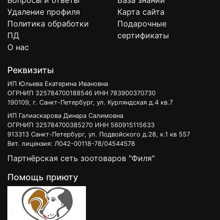
Вопросы и ответы
База знаний
25С.
Удаление профиля
Карта сайта
Перед применением ознакомьтесь с инструкцией
Политика обработки
Подарочные
ПД
сертификаты
О нас
Реквизиты
ИП Юльева Екатерина Ивановна
ОГРНИП 325784700188546 ИНН 783900370730
190109, г. Санкт-Петербург, ул. Курляндская д.4 кв.7
ИП Галиаскарова Динара Салимовна
ОГРНИП 325784700385270 ИНН 560915115633
913313 Санкт-Петербург, ул. Подвойского д.28, к.1 кв 557
Вет. лицензия: Л042-00118-78/04544578
Партнёрская сеть зоотоваров "Филя"
Помощь приюту