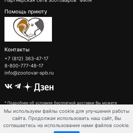
Партнёрская сеть зоотоваров "Филя"
Помощь приюту
Контакты
+7 (812) 363-47-17
8-800-777-48-17
info@zootovar-spb.ru
* Подробнее об условиях бесплатной доставки Вы можете
узнать на нашей
интерактивной карте
.
Мы используем файлы cookie для улучшения работы
Интернет-зоомагазин "Филя". Контент на сайте предназначен для
сайта. Продолжая использовать наш сайт, Вы
лиц старше 16 лет. Все данные представленные на сайте
соглашаетесь на использование нами файлов cookie.
регулируются публичной офертой.
© Все права защищены 2008-2026 г.