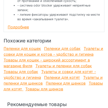
от протеканий и обеспечивая сухость;
- система odor blocker удерживает неприятные
запахи;
- липкие фиксаторы удерживают подстилку на месте
во время «закапывания туалета».
Подробнее
Подстилки Mr.Fresh Super незаменимы:
Похожие категории
• для содержания в чистоте туалета и места
кормления животного;
Пеленки для кошек
Пеленки для собак
Туалеты и
• если в доме несколько животных;
совки для кошек и котов - удобство и гигиена
• для комфортной перевозки;
• для ухода за большими,больными,
Товары для кошек - широкий ассортимент в
пожилыми,беременными и кормящими животными;
магазине Филя
Туалеты и пеленки для собак
• при посещении ветеринара.
Товары для собак
Туалеты и совки для котят -
удобство и гигиена
Пеленки для котят
Туалеты и
пеленки для щенков
Пеленки для щенков
Товары
для котят
Товары для щенков
Рекомендуемые товары