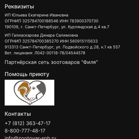
Реквизиты
ИП Юльева Екатерина Ивановна
ОГРНИП 325784700188546 ИНН 783900370730
190109, г. Санкт-Петербург, ул. Курляндская д.4 кв.7
ИП Галиаскарова Динара Салимовна
ОГРНИП 325784700385270 ИНН 560915115633
913313 Санкт-Петербург, ул. Подвойского д.28, к.1 кв 557
Вет. лицензия: Л042-00118-78/04544578
Партнёрская сеть зоотоваров "Филя"
Помощь приюту
Контакты
+7 (812) 363-47-17
8-800-777-48-17
info@zootovar-spb.ru