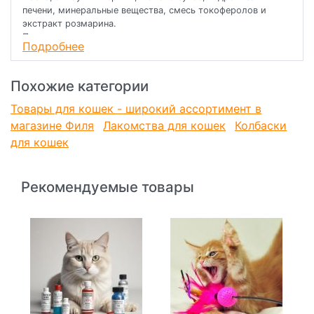
печени, минеральные вещества, смесь токоферолов и
экстракт розмарина.
Пищевая ценность
Подробнее
в 100 г : белки 60 г, жиры 16,5 г, зола 5,5 г, влага 18 г.
Энергетическая ценность на 100 г: 389 ккал.
Похожие категории
Товары для кошек - широкий ассортимент в
магазине Филя
Лакомства для кошек
Колбаски
для кошек
Рекомендуемые товары