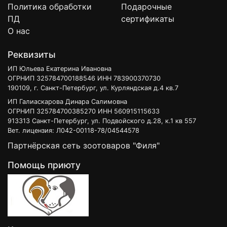
Политика обработки
Подарочные
пенициллинам и другим антибиотикам),
ПД
сертификаты
некоторыхштаммов Streptococcus spp. Фунгицидный
О нас
эффект миконазола связан с нарушением синтеза
эргостерина - компонента клеточной мембраны гриба.
Реквизиты
Миконазол связывается с отдельными звеньями в цепи
биосинтеза эргостерина, что обусловливает
ИП Юльева Екатерина Ивановна
фунгистатическое действие препарата. Продукты
ОГРНИП 325784700188546 ИНН 783900370730
разорванной биосинтетической цепи встраиваются в
190109, г. Санкт-Петербург, ул. Курляндская д.4 кв.7
клеточную мембрану грибов, что повреждает ее
ИП Галиаскарова Динара Салимовна
целостность.
ОГРНИП 325784700385270 ИНН 560915115633
913313 Санкт-Петербург, ул. Подвойского д.28, к.1 кв 557
Вет. лицензия: Л042-00118-78/04544578
ПОКАЗАНИЯ
Партнёрская сеть зоотоваров "Филя"
Изотик назначают для лечения наружного отита у собак,
Помощь приюту
вызванного смешанными инфекциями (бактериальными и
грибковыми), в том числе Malassezia pachydermatis,
Staphylococcus pseudointermedius.
ДОЗЫ И СПОСОБ ПРИМЕНЕНИЯ