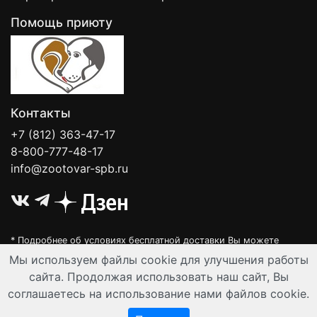
Помощь приюту
Контакты
+7 (812) 363-47-17
8-800-777-48-17
info@zootovar-spb.ru
* Подробнее об условиях бесплатной доставки Вы можете
узнать на нашей
интерактивной карте
.
Мы используем файлы cookie для улучшения работы
Интернет-зоомагазин "Филя". Контент на сайте предназначен для
сайта. Продолжая использовать наш сайт, Вы
лиц старше 16 лет. Все данные представленные на сайте
соглашаетесь на использование нами файлов cookie.
регулируются публичной офертой.
© Все права защищены 2008-2026 г.