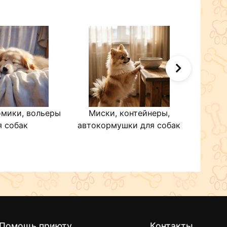
омики, вольеры
Миски, контейнеры,
Оде
я собак
автокормушки для собак
Помощь приюту
Контакты