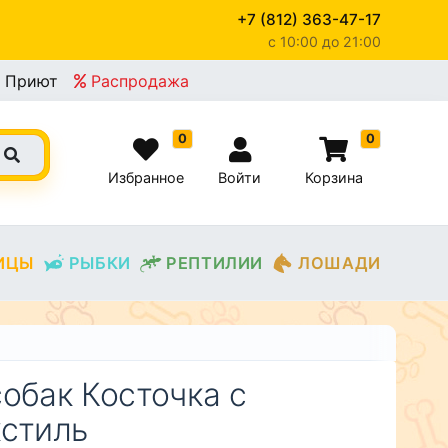
+7 (812) 363-47-17
c 10:00 до 21:00
×
Приют
Распродажа
0
0
Избранное
Войти
Корзина
ИЦЫ
РЫБКИ
РЕПТИЛИИ
ЛОШАДИ
обак Косточка с
кстиль