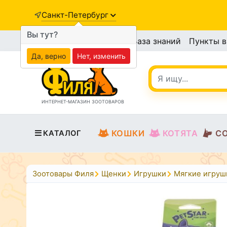
Санкт-Петербург
Вы тут?
База знаний
Пункты 
Да, верно
Нет, изменить
ИНТЕРНЕТ-МАГАЗИН ЗООТОВАРОВ
КОШКИ
КОТЯТА
С
КАТАЛОГ
Зоотовары Филя
Щенки
Игрушки
Мягкие игруш