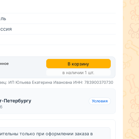
иль
ссия
В корзину
анное
в наличии 1 шт.
вец: ИП Юльева Екатерина Ивановна
ИНН: 783900370730
т-Петербургу
Условия
уб
ительны только при оформлении заказа в