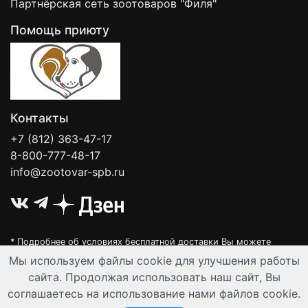
Партнёрская сеть зоотоваров "Филя"
Помощь приюту
Контакты
+7 (812) 363-47-17
8-800-777-48-17
info@zootovar-spb.ru
* Подробнее об условиях бесплатной доставки Вы можете
узнать на нашей
интерактивной карте
.
Мы используем файлы cookie для улучшения работы
Интернет-зоомагазин "Филя". Контент на сайте предназначен для
сайта. Продолжая использовать наш сайт, Вы
лиц старше 16 лет. Все данные представленные на сайте
соглашаетесь на использование нами файлов cookie.
регулируются публичной офертой.
© Все права защищены 2008-2026 г.