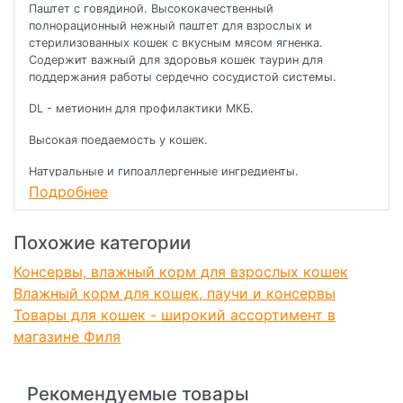
Паштет с говядиной. Высококачественный
полнорационный нежный паштет для взрослых и
стерилизованных кошек с вкусным мясом ягненка.
Содержит важный для здоровья кошек таурин для
поддержания работы сердечно сосудистой системы.
DL - метионин для профилактики МКБ.
Высокая поедаемость у кошек.
Натуральные и гипоаллергенные ингредиенты.
Подробнее
Не содержит искусственных ароматизаторов и
консервантов.
Похожие категории
Содержит витамины и минералы для крепкого
иммунитета.
Консервы, влажный корм для взрослых кошек
Влажный корм для кошек, паучи и консервы
Сбалансирование содержание незаменимых аминокислот.
Товары для кошек - широкий ассортимент в
Полноценный состав по жирорастворимым витаминам,
магазине Филя
необходимым организму для здоровья.
Рекомендуемые товары