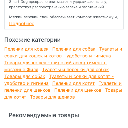
Smart Dog прекрасно впитывают и удерживают влагу,
препятствуя распространению запаха и загрязнений.
Мягкий верхний слой обеспечивает комфорт животному и,
будучи гипоаллергенным, исключает возможность
Подробнее
возникновения аллергической реакции.
Пеленки не токсичны, изготовлены из экологически
Похожие категории
чистых материалов, безвредных для окружающей среды.
Пеленки для кошек
Пеленки для собак
Туалеты и
Примеры использования гигиенических пеленок: дома для
совки для кошек и котов - удобство и гигиена
лотка во время выставок во время долгих поездок во
Товары для кошек - широкий ассортимент в
время болезни животного
магазине Филя
Туалеты и пеленки для собак
Размер: 60 см х 40 см.
Товары для собак
Туалеты и совки для котят -
удобство и гигиена
Пеленки для котят
Туалеты и
пеленки для щенков
Пеленки для щенков
Товары
для котят
Товары для щенков
Рекомендуемые товары