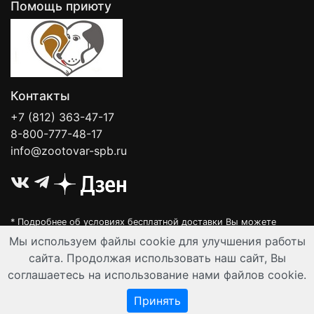
Помощь приюту
Контакты
+7 (812) 363-47-17
8-800-777-48-17
info@zootovar-spb.ru
* Подробнее об условиях бесплатной доставки Вы можете
узнать на нашей
интерактивной карте
.
Мы используем файлы cookie для улучшения работы
Интернет-зоомагазин "Филя". Контент на сайте предназначен для
сайта. Продолжая использовать наш сайт, Вы
лиц старше 16 лет. Все данные представленные на сайте
соглашаетесь на использование нами файлов cookie.
регулируются публичной офертой.
© Все права защищены 2008-2026 г.
Принять
Разработка и автоматизация:
Ангелы-АйТи