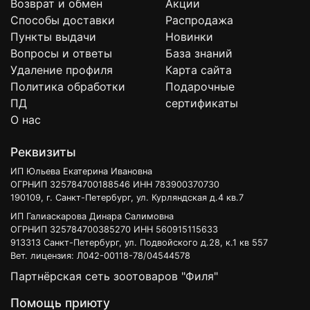
Возврат и обмен
Акции
Способы доставки
Распродажа
Пункты выдачи
Новинки
Вопросы и ответы
База знаний
Удаление профиля
Карта сайта
Политика обработки
Подарочные
ПД
сертификаты
О нас
Реквизиты
ИП Юльева Екатерина Ивановна
ОГРНИП 325784700188546 ИНН 783900370730
190109, г. Санкт-Петербург, ул. Курляндская д.4 кв.7
ИП Галиаскарова Динара Салимовна
ОГРНИП 325784700385270 ИНН 560915115633
913313 Санкт-Петербург, ул. Подвойского д.28, к.1 кв 557
Вет. лицензия: Л042-00118-78/04544578
Партнёрская сеть зоотоваров "Филя"
Помощь приюту