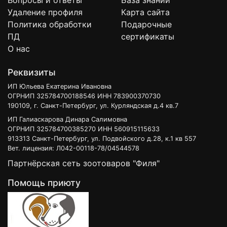
Вопросы и ответы
База знаний
Удаление профиля
Карта сайта
Политика обработки
Подарочные
ПД
сертификаты
О нас
Реквизиты
ИП Юльева Екатерина Ивановна
ОГРНИП 325784700188546 ИНН 783900370730
190109, г. Санкт-Петербург, ул. Курляндская д.4 кв.7
ИП Галиаскарова Динара Салимовна
ОГРНИП 325784700385270 ИНН 560915115633
913313 Санкт-Петербург, ул. Подвойского д.28, к.1 кв 557
Вет. лицензия: Л042-00118-78/04544578
Партнёрская сеть зоотоваров "Филя"
Помощь приюту