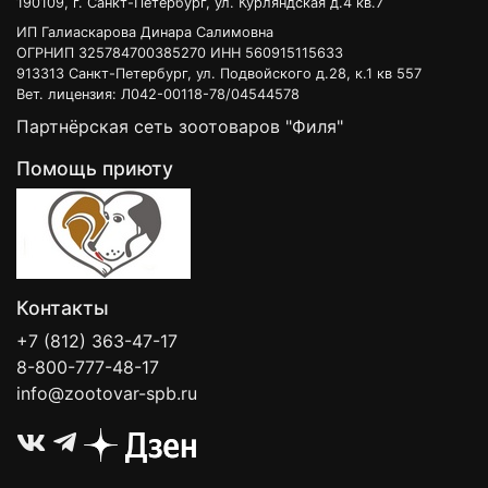
190109, г. Санкт-Петербург, ул. Курляндская д.4 кв.7
ИП Галиаскарова Динара Салимовна
ОГРНИП 325784700385270 ИНН 560915115633
913313 Санкт-Петербург, ул. Подвойского д.28, к.1 кв 557
Вет. лицензия: Л042-00118-78/04544578
Партнёрская сеть зоотоваров "Филя"
Помощь приюту
Контакты
+7 (812) 363-47-17
8-800-777-48-17
info@zootovar-spb.ru