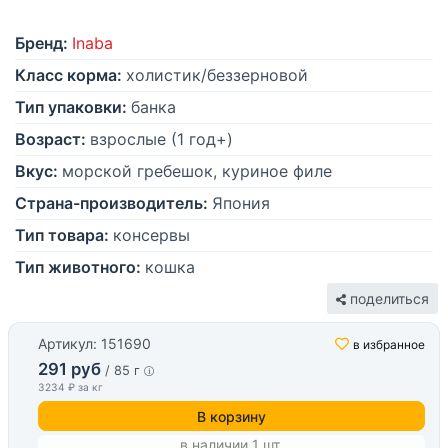
Бренд:
Inaba
Класс корма:
холистик/беззерновой
Тип упаковки:
банка
Возраст:
взрослые (1 год+)
Вкус:
морской гребешок, куриное филе
Страна-производитель:
Япония
Тип товара:
консервы
Тип животного:
кошка
поделиться
Артикул: 151690
в избранное
291 руб
/ 85 г
3234 ₽ за кг
В корзину
в наличии 1 шт.