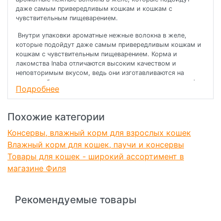
даже самым привередливым кошкам и кошкам с
чувствительным пищеварением.
Внутри упаковки ароматные нежные волокна в желе,
которые подойдут даже самым привередливым кошкам и
кошкам с чувствительным пищеварением. Корма и
лакомства Inaba отличаются высоким качеством и
неповторимым вкусом, ведь они изготавливаются на
основе отборных традиционных японских ингредиентов!
Подробнее
Во все продукты добавлен экстракт зелёного чая,
который, благодаря содержанию катехина, нейтрализует
Похожие категории
неприятные запахи содержимого кишечника, а также
витамины и минералы.
Консервы, влажный корм для взрослых кошек
Влажный корм для кошек, паучи и консервы
Продукт обогащён витамином Е — натуральным
антиоксидантом, поддерживающим иммунитет питомца.
Товары для кошек - широкий ассортимент в
Не содержит искусственных добавок, красителей и
магазине Филя
консервантов.
Корм со сниженным содержанием жиров, подходит для
Рекомендуемые товары
стерилизованных кошек и кастрированных котов. Жидкий
корм CIAO can — это идеальный выбор для питания кошек
и котят.