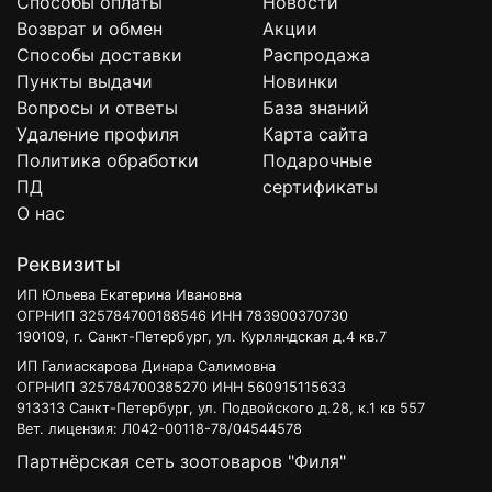
Способы оплаты
Новости
Возврат и обмен
Акции
Способы доставки
Распродажа
Пункты выдачи
Новинки
Вопросы и ответы
База знаний
Удаление профиля
Карта сайта
Политика обработки
Подарочные
ПД
сертификаты
О нас
Реквизиты
ИП Юльева Екатерина Ивановна
ОГРНИП 325784700188546 ИНН 783900370730
190109, г. Санкт-Петербург, ул. Курляндская д.4 кв.7
ИП Галиаскарова Динара Салимовна
ОГРНИП 325784700385270 ИНН 560915115633
913313 Санкт-Петербург, ул. Подвойского д.28, к.1 кв 557
Вет. лицензия: Л042-00118-78/04544578
Партнёрская сеть зоотоваров "Филя"