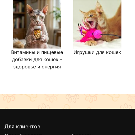
холОн содержит все необходимые питательные вещества,
которые помогут вашему питомцу оставаться здоровым и
активным.
Консервы можно отнести к классу холистик, так как в
составе только свежие натуральные ингредиенты, которые
обеспечивают здоровое питание вашей кошке. Подходит
для животных всех пород.
Витамины и пищевые
Игрушки для кошек
добавки для кошек -
здоровье и энергия
Для клиентов