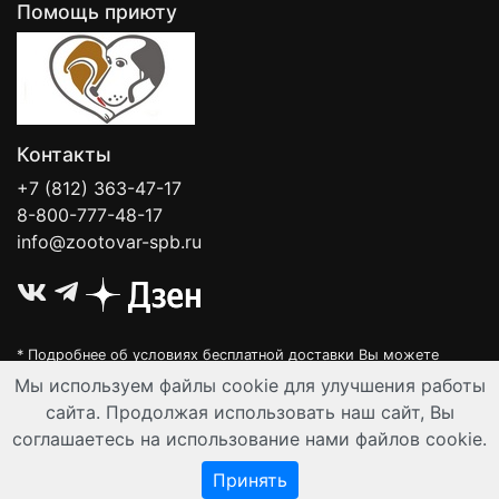
Помощь приюту
Контакты
+7 (812) 363-47-17
8-800-777-48-17
info@zootovar-spb.ru
* Подробнее об условиях бесплатной доставки Вы можете
узнать на нашей
интерактивной карте
.
Мы используем файлы cookie для улучшения работы
Интернет-зоомагазин "Филя". Контент на сайте предназначен для
сайта. Продолжая использовать наш сайт, Вы
лиц старше 16 лет. Все данные представленные на сайте
соглашаетесь на использование нами файлов cookie.
регулируются публичной офертой.
© Все права защищены 2008-2026 г.
Принять
Разработка и автоматизация:
Ангелы-АйТи