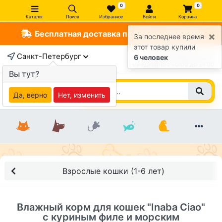
0
0
Каталог
Поиск
Избранное
Войти
Корзина
Бесплатная доставка по СПб от 1000 руб
×
За последнее время
этот товар купили
Санкт-Петербург
+7 (812) 363-47-17
6 человек
ежедневно c 10:00 до 21:00
Вы тут?
Да, верно
Нет, изменить
Взрослые кошки (1-6 лет)
Влажный корм для кошек "Inaba Ciao"
с куриным филе и морским